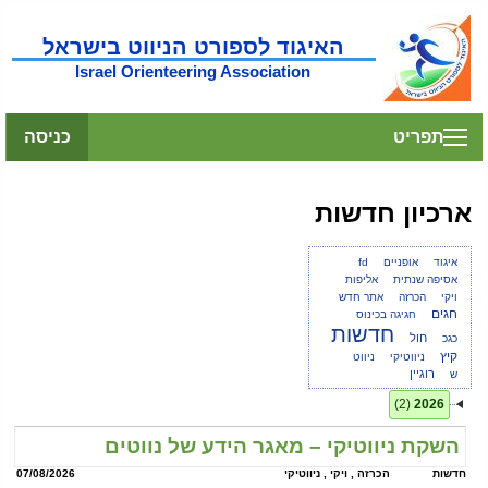
האיגוד לספורט הניווט בישראל
Israel Orienteering Association
תפריט
כניסה
ארכיון חדשות
איגוד
אופניים
fd
אסיפה שנתית
אליפות
ויקי
הכרזה
אתר חדש
חגים
חגיגה בכינוס
חדשות
חול
כגכ
קיץ
ניווטיקי
ניווט
רוגיין
ש
(2)
2026
השקת ניווטיקי – מאגר הידע של נווטים
חדשות
הכרזה , ויקי , ניווטיקי
07/08/2026