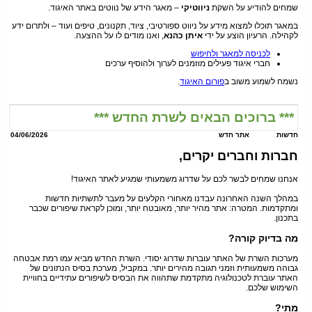
שמחים להודיע על השקת
ניווטיקי
– מאגר הידע של נווטים באתר האיגוד.
במאגר תוכלו למצוא מידע על ניווט ספורטיבי, ציוד, תקנונים, טיפים ועוד – ולתרום ידע
לקהילה. הרעיון הוצע על ידי
איתן כהנא
, ואנו מודים לו על ההצעה.
לכניסה למאגר ולחיפוש
חברי איגוד פעילים מוזמנים לערוך ולהוסיף ערכים
נשמח לשמוע משוב ב
פורום האיגוד
.
*** ברוכים הבאים לשרת החדש ***
חדשות
אתר חדש
04/06/2026
חברות וחברים יקרים,
אנחנו שמחים לבשר לכם על שדרוג משמעותי שמגיע לאתר האיגוד!
במהלך השנה האחרונה עבדנו מאחורי הקלעים על מעבר לתשתיות חדשות
ומתקדמות. המטרה: אתר מהיר יותר, מאובטח יותר, ומוכן לקראת שיפורים שכבר
בתכנון.
מה בדיוק קורה?
מערכות השרת של האתר עוברות שדרוג יסודי. השרת החדש מביא עמו רמת אבטחה
גבוהה משמעותית וזמני תגובה מהירים יותר. במקביל, מערכת בסיס הנתונים של
האתר עוברת לטכנולוגיה מתקדמת שתהווה את הבסיס לשיפורים עתידיים בחוויית
השימוש שלכם.
מתי?