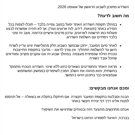
השדרוג מתוכנן לשבוע הראשון של אוגוסט 2026.
מה חשוב לדעת?
במהלך תקופת השדרוג האתר יפעל במצב צפייה בלבד -- תוכלו לצפות בכל
המידע באתר (תוצאות, דירוג, לוח ארועים ועוד), אך לא תהיה אפשרות לבצע
פעולות כמו הרשמה לארועים, עדכון פרטים אישיים וכדומה. מצב זה זמני
בלבד ויסתיים עם השלמת השדרוג.
לאחר סיום המעבר, ייתכן שבמשך כשבוע חלק מהגלישות יגיעו עדיין לשרת
הישן עד להשלמת התהליך. אין צורך לדאוג -- מדובר בתקופת התייצבות
טכנית רגילה שנפתרת מעצמה. במהלך שבוע זה אנו עוקבים מקרוב ומוודאים
שהכל עובד כשורה.
מראה האתר והתפריטים נשארים כרגע ללא שינוי. השדרוג הנוכחי מתמקד
בתשתית, והוא מהווה את השלב המכין לשיפורים בממשק המשתמש
שנמצאים כבר בתכנון ויגיעו בהמשך.
ומכם אנחנו מבקשים:
הבנה וסבלנות בתקופת המעבר הקצרה. אם תיתקלו בתקלה או בשאלה -- אל תהססו
לפנות אלינו דרך דף יצירת הקשר באתר
אנחנו מתרגשים מהצעד הזה ובטוחים שתרגישו את השיפור!
בברכה, האיגוד לספורט הניווט בישראל