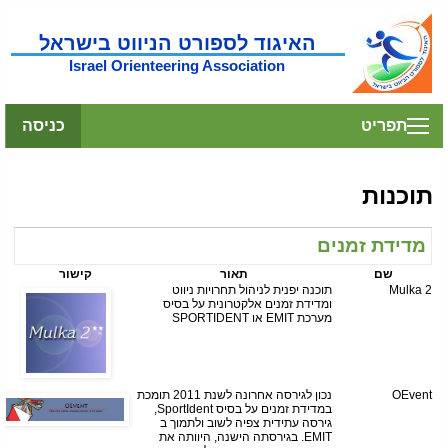
האיגוד לספורט הניווט בישראל
Israel Orienteering Association
תפריט
כניסה
תוכנות
מדידת זמנים
שם
תאור
קישור
Mulka 2
תוכנה יפנית לניהול תחרויות ניווט
ומדידת זמנים אלקטרונית על בסיס
מערכת EMIT או SPORTIDENT
OEvent
נכון לגירסה אחרונה לשנת 2011 תומכת
במדידת זמנים על בסיס SportIdent,
גירסה עתידית צפיה לשוב ולתמוך ב
EMIT. בגירסתה הישנה, היוותה את