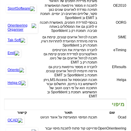
מערכת מדידת הזמנים של האיגוד
OE2010
לתוכנה זו מספר גירסאות המאפשרת
תמיכה נפרדת לארועים שונים כגון:
סקור, שליחים וארועים רב יומיים. תומכת
ב EMIT וב SportIdent
OORG
בנוסף למדידת הזמנים, מאפשרת תוכנה
זו לתכנן גם את המסלולים באותה
סביבה. תומכת רק ב SportIdent
SIME
תוכנה לניהול ארועים קטנים, קיימת גם
גירסה מיוחדת המיועדת לתחרויות רוגיין.
תומכת רק ב SportIdent
eTiming
לחברה המייצרת את הכרטיסים
האלקטרונים למדידת זמנים קיימת גם
תוכנה לניהול ארועים גם של ניווט.
תומכת רק ב EMIT
EResults
לחברה זו מספר גירסאות בינהן גם
גירסה חינמית לניהול ארועים קטנים.
תומכת ב SportIdent וב EMIT
Helga
תוכנה המבוססת על MS Access,ניתן
להשתמש בה בחינם, התשלום עבור
התוכנה הוא על פי רצונו הטוב של
המשתמש. תומכת ב SportIdent וב
EMIT
מיפוי
שם
תאור
קישור
Ocad
תוכנת המיפוי המועדפת על איגוד הניווט
OpenOrienteering
פרוייקט קוד פתוח לתוכנת מיפוי עבור