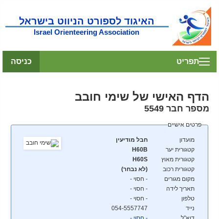
האיגוד לספורט הניווט בישראל
Israel Orienteering Association
תפריט
כניסה
הדף האישי של
שימי
חובב
מספר חבר 5549
פרטים אישיים
מועדון
חבל מודיעין
קטגורית יער
H60B
קטגורית מאוץ
H60S
קטגורית רכוב
(לא נבחר)
מקום מגורים
- חסוי -
תאריך לידה
- חסוי -
טלפון
- חסוי -
נייד
054-5557747
דוא"ל
- חסוי -