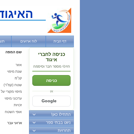
האיגוד
דף הבית
לוח ארועים
תוצ
שם המפה
כניסה לחברי
איגוד
אזור
הזינ/י מספר חבר וסיסמה
שנת מיפוי
קנ"מ
כניסה
שטח (קמ"ר)
או
מיפוי מקורי על י
עדכוני מיפוי
Google
זכויות
אופי השטח
התחילו כאן!
ניווט בבתי ספר
ארועי עבר
תחרויות