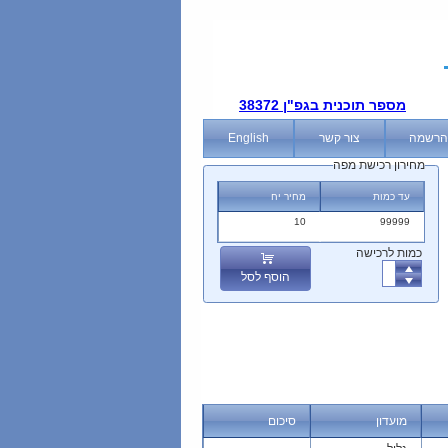
מספר תוכנית בגפ"ן 38372
הרשמה
צור קשר
English
מחירון רכישת מפה
עד כמות
מחיר יח
10
99999
כמות לרכישה
הוסף לסל
מועדון
סיכום