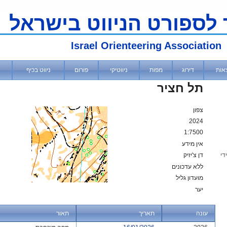
 לספורט הניווט בישראל
Israel Orienteering Association
אות
דירוג
מפות
ניווטיקי
פורום
ניווט בכיף
תל חציר
צפון
2024
1:7500
אין מידע
די
דן צ'יזיק
ללא עדכונים
מועדון גליל
יער
עונה
תאריך
תאור