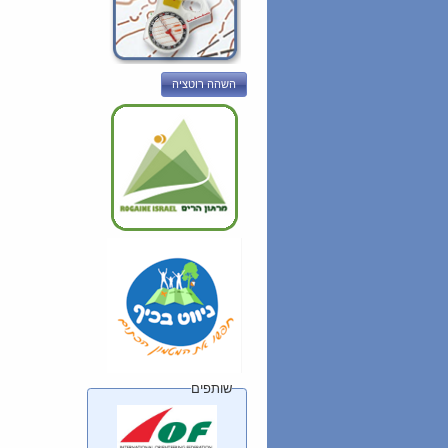
השהה רוטציה
שותפים