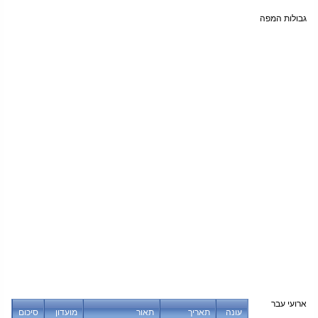
גבולות המפה
ארועי עבר
עונה
תאריך
תאור
מועדון
סיכום