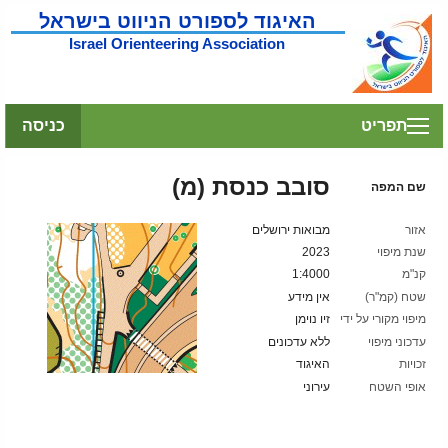
האיגוד לספורט הניווט בישראל
Israel Orienteering Association
תפריט
כניסה
סובב כנסת (מ)
שם המפה
אזור
מבואות ירושלים
שנת מיפוי
2023
קנ"מ
1:4000
שטח (קמ"ר)
אין מידע
מיפוי מקורי על ידי
זיו נוימן
עדכוני מיפוי
ללא עדכונים
זכויות
האיגוד
אופי השטח
עירוני