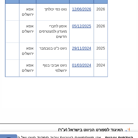
2026
12/06/2026
נווט כפי יכולתך
אסא
ירושלים
2026
05/12/2025
אימון לחברי
אסא
מועדון ולמצטרפים
ירושלים
חדשים
2025
29/11/2024
ניווט כ"ט בנובמבר
אסא
ירושלים
2024
01/03/2024
ניווט אביבי בנוף
אסא
ירושלמי
ירושלים
האיגוד לספורט הניווט בישראל (ע"ר)
דוא"ל:
office@nivut.org.il
טלפון:
055-2456562
נייד:
055-2456562
העדפות עוגיות
- אנו משתמשים בעוגיות עבור תפקוד חיוני של האתר