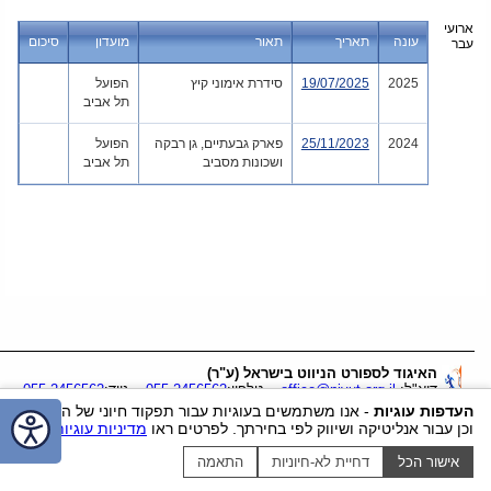
ארועי
עונה
תאריך
תאור
מועדון
סיכום
עבר
2025
19/07/2025
סידרת אימוני קיץ
הפועל
תל אביב
2024
25/11/2023
פארק גבעתיים, גן רבקה
הפועל
ושכונות מסביב
תל אביב
האיגוד לספורט הניווט בישראל (ע"ר)
דוא"ל:
office@nivut.org.il
טלפון:
055-2456562
נייד:
055-2456562
העדפות עוגיות
- אנו משתמשים בעוגיות עבור תפקוד חיוני של האתר
ווטסאפ
כתובת:
ח.ד. 630, כפר ויתקין
, מיקוד
4020000
וכן עבור אנליטיקה ושיווק לפי בחירתך. לפרטים ראו
מדיניות עוגיות
.
הצהרת נגישות
|
Cookie settings
|
Cookie policy
אישור הכל
דחיית לא-חיוניות
התאמה