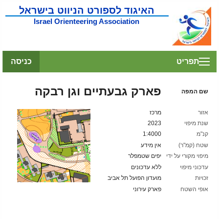
האיגוד לספורט הניווט בישראל
Israel Orienteering Association
תפריט
כניסה
פארק גבעתיים וגן רבקה
שם המפה
אזור
מרכז
שנת מיפוי
2023
קנ"מ
1:4000
שטח (קמ"ר)
אין מידע
מיפוי מקורי על ידי
יפים שטמפלר
עדכוני מיפוי
ללא עדכונים
זכויות
מועדון הפועל תל אביב
אופי השטח
פארק עירוני