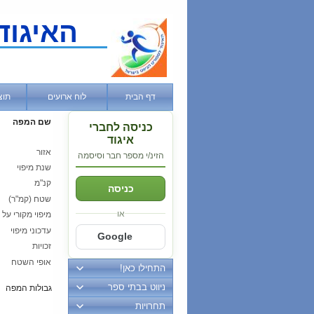
האיגוד
דף הבית
לוח ארועים
תוצ
שם המפה
כניסה לחברי
איגוד
אזור
הזינ/י מספר חבר וסיסמה
שנת מיפוי
קנ"מ
כניסה
שטח (קמ"ר)
או
מיפוי מקורי על י
עדכוני מיפוי
Google
זכויות
אופי השטח
התחילו כאן!
ניווט בבתי ספר
גבולות המפה
תחרויות