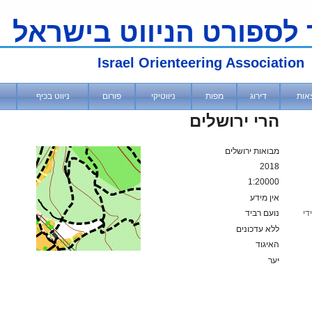
 לספורט הניווט בישראל
Israel Orienteering Association
אות
דירוג
מפות
ניווטיקי
פורום
ניווט בכיף
הרי ירושלים
מבואות ירושלים
2018
1:20000
אין מידע
די
נועם רביד
ללא עדכונים
האיגוד
יער