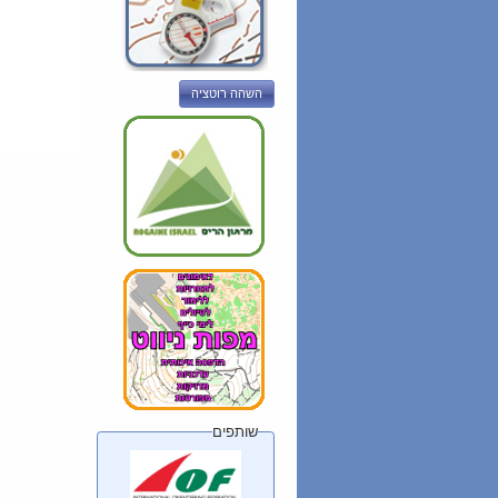
השהה רוטציה
שותפים