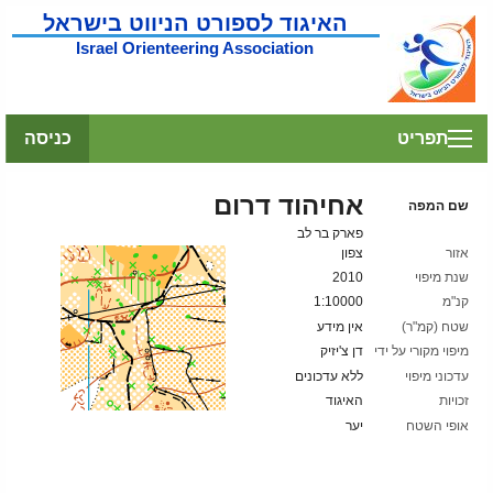
האיגוד לספורט הניווט בישראל
Israel Orienteering Association
תפריט
כניסה
אחיהוד דרום
שם המפה
פארק בר לב
אזור
צפון
שנת מיפוי
2010
קנ"מ
1:10000
שטח (קמ"ר)
אין מידע
מיפוי מקורי על ידי
דן צ'יזיק
עדכוני מיפוי
ללא עדכונים
זכויות
האיגוד
אופי השטח
יער