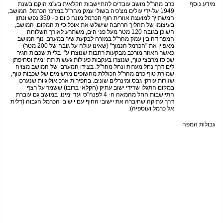
מידע נוסף
כרם מהר"ל מושב עובדים להתיישבות חקלאית בע"מ הוקם בשנת
1949 על-ידי עולים מצ'כיה בשולי עמק מהר"ל במרכז הכרמל. המושב,
המשתייך למועצה אזורית חוף הכרמל מונה כיום כ - 350 נפש ונתון
בעיצומו של תהליך הרחבה שישלש את אוכלוסיית המקום. המושב,
השוכן בגובה 120 מטר מעל פני הים, משתרע לאורך השלוחה
המפרידה בין עמק מהר"ל במזרח לבקעת שיר במערב. נוף המושב
מאפיין את "הכרמל הנמוך" (שאינו עולה על גובה של 200 מטר)
כאשר האזור מורכב מבקעות רחבות שנוצרו ע"י בליית שכבות הגיר
שכיסו מרבצי טוף, שנוצרו בעקבות פעילות געשית תת-ימית וסחיפתן
לים דרך נחל מערות ונחל מהר"ל. בצידו המערבי של המושב מצויה
שמורת טוף כרם מהר"ל הכוללת מחשופים מרשימים של שכבות טוף,
שזורות עורקי גבס ומינרלים שונים. בחפירות ארכיאולוגיות שנערכו
במקום התגלו שרידי ישוב עתיק (חקלאי ברובו) ששמר על רצף
התיישבות החל מהמאה ה- 4 לפנה"ס ועד ימינו. במושב גם עוברת
דרך עתיקה שחיברה את יישובי החוף עם יישובי הכרמל הגבוה (דלית
אל כרמל ועוספיה).
גבולות המפה