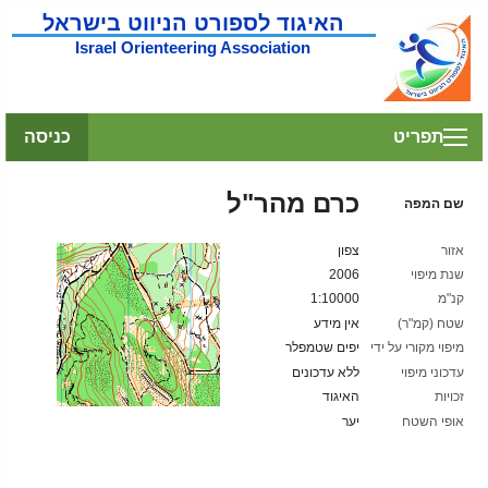
האיגוד לספורט הניווט בישראל
Israel Orienteering Association
תפריט
כניסה
כרם מהר"ל
שם המפה
אזור
צפון
שנת מיפוי
2006
קנ"מ
1:10000
שטח (קמ"ר)
אין מידע
מיפוי מקורי על ידי
יפים שטמפלר
עדכוני מיפוי
ללא עדכונים
זכויות
האיגוד
אופי השטח
יער