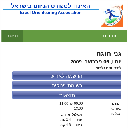
האיגוד לספורט הניווט בישראל
Israel Orienteering Association
תפריט
כניסה
גני חוגה
יום ו, 06 פברואר, 2009
לזכר יותם גלבוע
הרשמה לארוע
רשימת זינוקים
תוצאות
זינוקים
09:00
עד 11:00
שעת גג
13:00
מסלולים
מסלול
מרחק
קצר
3.4 ק'מ
בינוני
4.8 ק'מ