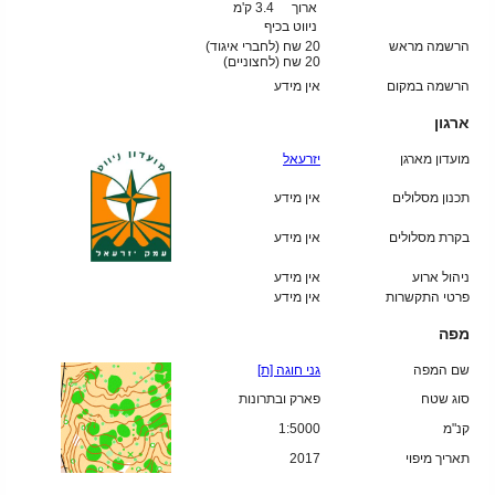
ארוך
3.4 ק'מ
ניווט בכיף
הרשמה מראש
20 שח (לחברי איגוד)
20
שח (לחצוניים)
הרשמה במקום
אין מידע
ארגון
מועדון מארגן
יזרעאל
תכנון מסלולים
אין מידע
בקרת מסלולים
אין מידע
ניהול ארוע
אין מידע
פרטי התקשרות
אין מידע
מפה
שם המפה
גני חוגה [ת]
סוג שטח
פארק ובתרונות
קנ"מ
1:5000
תאריך מיפוי
2017