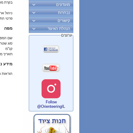
בקרת מס
מועדונים
נבחרות
ניהול ארו
פרטי הת
קישורים
מפה
הנהלת האיגוד
ערוצים
שם המפ
סוג שטח
קנ"מ
תאריך מי
מידע נו
הוראות 
Follow
@OrienteeringIL