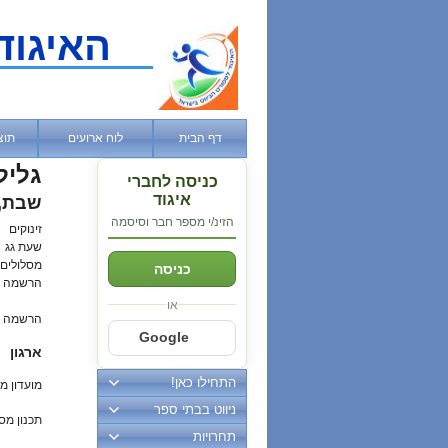
האיגוד
דף הבית
לוח ארועים
תוצ
גליל
כניסה לחברי
איגוד
שבת, 08 אוגוסט, 6
הזינ/י מספר חבר וסיסמה
זינוקים
שעת גג
מסלולים
כניסה
הרשמה 
או
הרשמה ב
Google
ארגון
התחילו כאן!
מועדון מ
ניווט בבתי ספר
תכנון מס
תחרויות