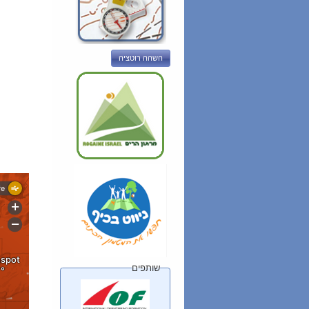
השהה רוטציה
שותפים