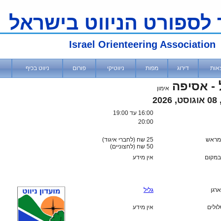
 לספורט הניווט בישראל
Israel Orienteering Association
אות
דירוג
מפות
ניווטיקי
פורום
ניווט בכיף
 - אסיפה
אימון
202
16:00
עד 19:00
20:00
מראש
25 שח (לחברי איגוד)
50
שח (לחצוניים)
מקום
אין מידע
ארגן
גליל
לולים
אין מידע