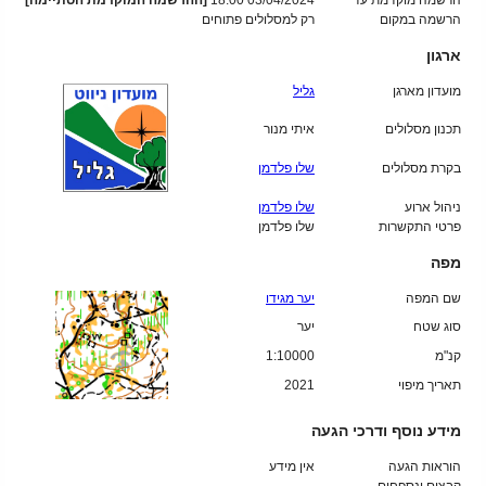
הרשמה מוקדמת עד
03/04/2024 18:00
[ההרשמה המוקדמת הסתיימה]
הרשמה במקום
רק למסלולים פתוחים
ארגון
מועדון מארגן
גליל
תכנון מסלולים
איתי מנור
בקרת מסלולים
שלו פלדמן
ניהול ארוע
שלו פלדמן
פרטי התקשרות
שלו פלדמן
מפה
שם המפה
יער מגידו
סוג שטח
יער
קנ"מ
1:10000
תאריך מיפוי
2021
מידע נוסף ודרכי הגעה
הוראות הגעה
אין מידע