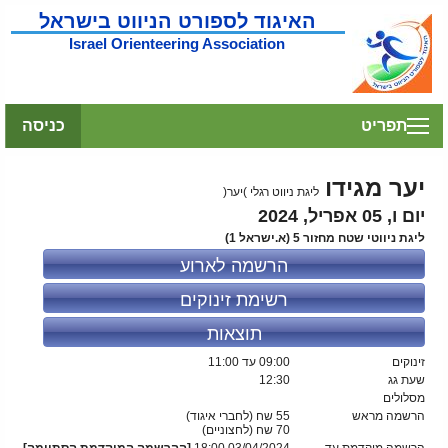
האיגוד לספורט הניווט בישראל
Israel Orienteering Association
תפריט
כניסה
יער מגידו
ליגת ניווט רגלי )יער(
יום ו, 05 אפריל, 2024
ליגת ניווטי שטח מחזור 5 (א.ישראל 1)
הרשמה לארוע
רשימת זינוקים
תוצאות
זינוקים
09:00
עד 11:00
שעת גג
12:30
מסלולים
הרשמה מראש
55 שח (לחברי איגוד)
70
שח (לחצוניים)