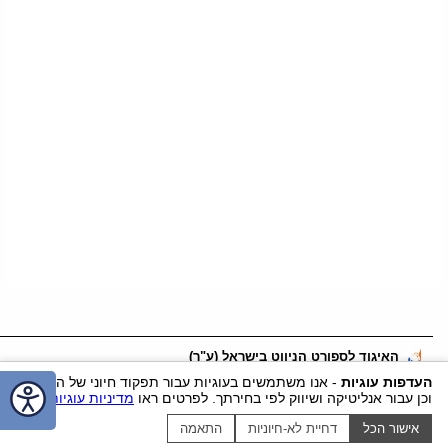
האיגוד לספורט הניווט בישראל (ע"ר)
דוא"ל:
office@nivut.org.il
טלפון:
055-2456562
נייד:
055-2456562
העדפות עוגיות
- אנו משתמשים בעוגיות עבור תפקוד חיוני של האתר
וכן עבור אנליטיקה ושיווק לפי בחירתך. לפרטים ראו
מדיניות עוגיות
.
ווטסאפ
כתובת:
ח.ד. 630, כפר ויתקין
, מיקוד
4020000
אישור הכל
דחיית לא-חיוניות
התאמה
הצהרת נגישות
|
Cookie settings
|
Cookie policy