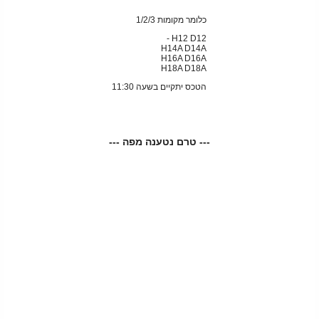
כלומר מקומות 1/2/3
H12 D12 -
H14A D14A
H16A D16A
H18A D18A
הטכס יתקיים בשעה 11:30
--- טרם נטענה מפה ---