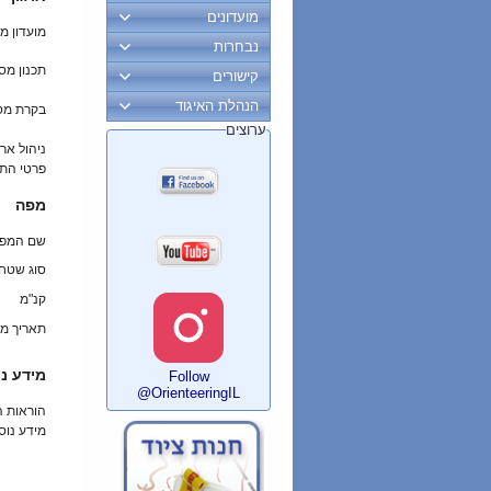
מועדונים
מועדון מ
נבחרות
תכנון מס
קישורים
הנהלת האיגוד
בקרת מס
ערוצים
ניהול ארו
פרטי הת
מפה
שם המפ
סוג שטח
קנ"מ
תאריך מי
מידע נו
Follow
@OrienteeringIL
הוראות 
מידע נוס