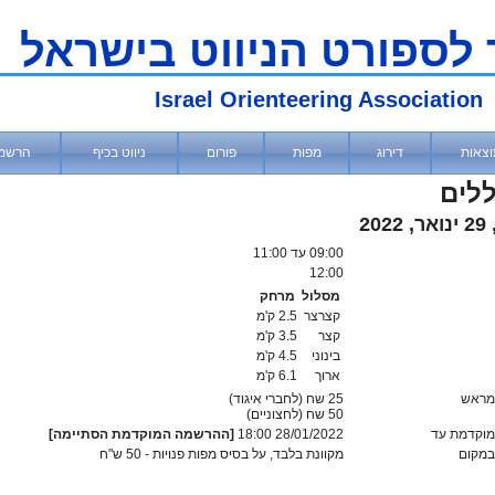
 לספורט הניווט בישראל
Israel Orienteering Association
וצאות
דירוג
מפות
פורום
ניווט בכיף
הרשמ
לים
202
09:00
עד 11:00
12:00
מסלול
מרחק
קצרצר
2.5 ק'מ
קצר
3.5 ק'מ
בינוני
4.5 ק'מ
ארוך
6.1 ק'מ
מראש
25 שח (לחברי איגוד)
50
שח (לחצוניים)
וקדמת עד
28/01/2022 18:00
[ההרשמה המוקדמת הסתיימה]
מקום
מקוונת בלבד, על בסיס מפות פנויות - 50 ש"ח