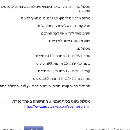
מסלול ארוך - ניתן להשאיר בקבוקי מים לשימוש במסלול, פרטים 
המתכנן.
מרחק מהכינוס לזינוק- כ500 מ',סיום סמוך לכינוס.
נוהל קורונה - נא להימנע המתקהלויות.
חשוב מאד לקרוא את דבר המתכנן.
ניווט מאתגר בשטח לא פשוט.
מסלולים:
ארוך 6.1ק"מ , 21 תחנות, 110מ טיפוס
בינוני 4.5 ק"מ , 15 תחנות, 90מ טיפוס
קצר 3.5 ק"מ , 12 תחנות, 80מ טיפוס
מתחילים 2.5 ק"מ , 9 תחנות, 30מ טיפוס
המסלול הקצר קשה יחסית, מוזמנים להתייעץ לגבי המסלול המת
מסלול ניווט בכיף (עממי): ההרשמה באתר נפרד:
https://www.nivutbekef.com/events/solelim
ובת מוצא לקבלת הנחיות הגעה
יעד ברירת מחדל