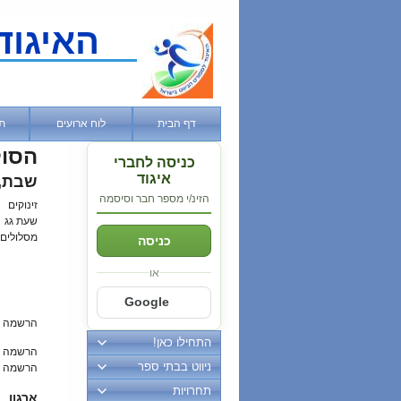
האיגוד
דף הבית
לוח ארועים
ת
הסול
כניסה לחברי
איגוד
שבת, 29 ינואר, 2
הזינ/י מספר חבר וסיסמה
זינוקים
שעת גג
מסלולים
כניסה
או
Google
הרשמה 
התחילו כאן!
הרשמה מ
ניווט בבתי ספר
הרשמה ב
תחרויות
ארגון