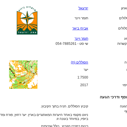
ארגן
יזרעאל
לולים
תומר ויינר
לולים
אביחי ביאר
ע
תומר ויינר
קשרות
שי סט - 054-7885261
ה
הסוללים (ת)
יער
1:7500
פוי
2017
סף ודרכי הגעה
הגעה
קיבוץ הסוללים. חניה בתוך הקיבוץ.
ף
ניווט מקומי באחד היערות המאתגרים בארץ. יער רחוץ, פורח ומד
ביופיו, במיוחד בעונה זו.
כינוס במרכז הקבוץ , כולל שירותים.