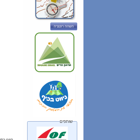
השהה רוטציה
שותפים
הזינו כת