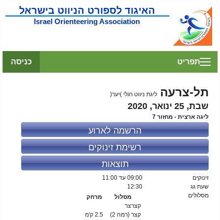
האיגוד לספורט הניווט בישראל
Israel Orienteering Association
תפריט
כניסה
תל-צרעה
ליגת ניווט רגלי )יער(
שבת, 25 ינואר, 2020
ליגה ארצית - מחזור 7
הרשמה לארוע
רשימת זינוקים
תוצאות
זינוקים
09:00
עד 11:00
שעת גג
12:30
מסלולים
מסלול
מרחק
קצרצר
קצר (רמה 2)
2.5 ק'מ