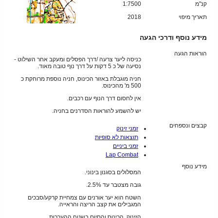
קנ"מ
1:7500
תאריך מיפוי
2018
מידע נוסף ודרכי הגעה
הוראות הגעה
כניסה ליער צרעה /דרך הפסלים ומעקב אחר השילוט -
נסיעה של כ 5 דקות על דרך נוף טובה מאוד.
חניה מוגבלת באזור הכינוס, חניה נוספת מרוחקת כ
500 מ' מהכינוס.
אין לחסום דרך הנוף עם רכבים.
יש להשמע להוראות הסדרנים בחניה.
קבצים ונספחים
זמני זינוק
תוצאות לא סופיות
זמני ביניים
Lap Combat
מידע נוסף
המסלולים בסגנון בינוני.
גובה מצטבר עד 2.5%.
השטח הוא יער אורנים עם צמחיית קרקע/סבכים
המגבילים את קצב הריצה והראייה.
הזינוק, הכינוס והסיום בשטח ההערכות.