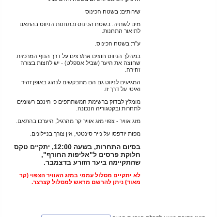
שירותים: בשטח הכינוס
מים לשתיה: בשטח הכינוס ובתחנות הניווט בהתאם
לתיאור התחנות.
ע"ר: בשטח הכינוס.
במהלך הניווט חוצים את/רצים על דרך הנוף המרכזית
שחוצה את היער (שביל אספלט) - יש לחצות בצורה
זהירה.
המגיעים לניווט גם הם מתבקשים לנהוג באופן זהיר
ואיטי על דרך זו.
מומלץ לבדוק ברשימת המשתתפים כי הינכם רשומים
לתחרות ובקטגוריה הנכונה.
מזג אוויר - צפוי מזג אוויר קר מהרגיל, היערכו בהתאם.
מפות יודפסו על נייר סינטטי, אין צורך בניילונים.
בסיום התחרות, בשעה 12:00, יתקיים טקס
חלוקת פרסים ל"אליפות החורף",
שהתקיימה ביער הזורע בדצמבר.
לא יתקיים מסלול עממי במזג האוויר הצפוי (קר
מאוד) ניתן להרשם מראש למסלול קצרצר.