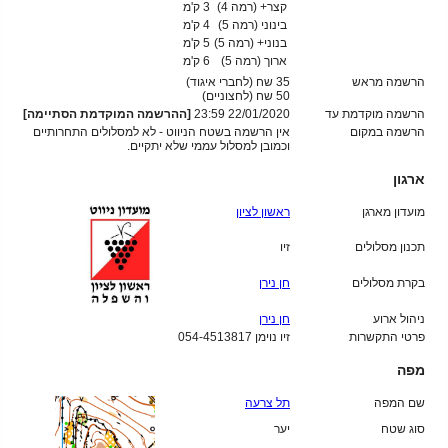
קצר+ (רמה 4)
3 ק'מ
בינוני (רמה 5)
4 ק'מ
בנוני+ (רמה 5)
5 ק'מ
ארוך (רמה 5)
6 ק'מ
הרשמה מראש
35 שח (לחברי איגוד)
50
שח (לחצוניים)
הרשמה מוקדמת עד
22/01/2020 23:59
[ההרשמה המוקדמת הסתיימה]
הרשמה במקום
אין הרשמה בשטח הניווט - לא למסלולים התחרותיים
וכמובן למסלול עממי שלא יתקיים.
ארגון
מועדון מארגן
ראשון לציון
תכנון מסלולים
זיו
בקרת מסלולים
חן נירן
ניהול ארוע
חן נירן
פרטי התקשרות
זיו נוימן 054-4513817
מפה
שם המפה
תל צרעה
סוג שטח
יער