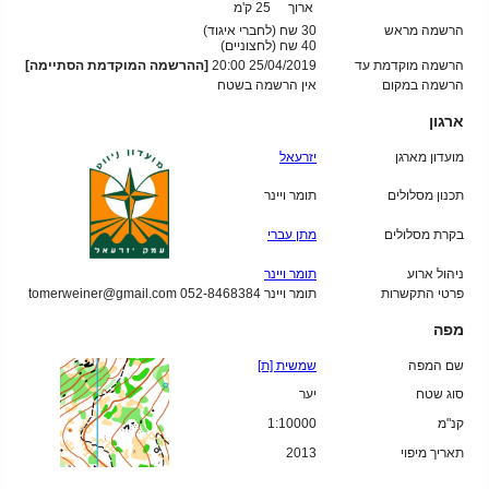
ארוך
25 ק'מ
הרשמה מראש
30 שח (לחברי איגוד)
40
שח (לחצוניים)
הרשמה מוקדמת עד
25/04/2019 20:00
[ההרשמה המוקדמת הסתיימה]
הרשמה במקום
אין הרשמה בשטח
ארגון
מועדון מארגן
יזרעאל
תכנון מסלולים
תומר ויינר
בקרת מסלולים
מתן עברי
ניהול ארוע
תומר ויינר
פרטי התקשרות
תומר ויינר 052-8468384 tomerweiner@gmail.com
מפה
שם המפה
שמשית [ת]
סוג שטח
יער
קנ"מ
1:10000
תאריך מיפוי
2013