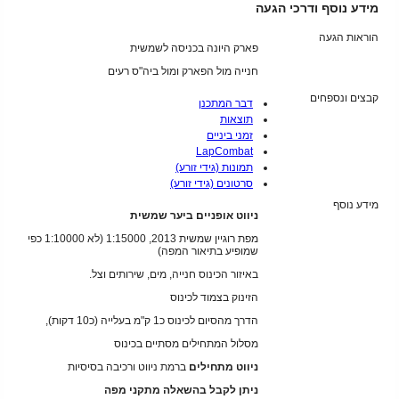
מידע נוסף ודרכי הגעה
הוראות הגעה
פארק היונה בכניסה לשמשית
חנייה מול הפארק ומול ביה"ס רעים
קבצים ונספחים
דבר המתכנן
תוצאות
זמני ביניים
LapCombat
תמונות (גידי זורע)
סרטונים (גידי זורע)
מידע נוסף
ניווט אופניים ביער שמשית
מפת רוגיין שמשית 2013, 1:15000 (לא 1:10000 כפי
שמופיע בתיאור המפה)
באיזור הכינוס חנייה, מים, שירותים וצל.
הזינוק בצמוד לכינוס
הדרך מהסיום לכינוס כ1 ק"מ בעלייה (כ10 דקות),
מסלול המתחילים מסתיים בכינוס
ניווט מתחילים
ברמת ניווט ורכיבה בסיסיות
ניתן לקבל בהשאלה מתקני מפה