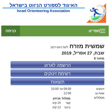
האיגוד לספורט הניווט בישראל
Israel Orienteering Association
תפריט
כניסה
שמשית מזרח
ליגת ניווט רכוב
שבת, 27 אפריל, 2019
מחזור 8
הרשמה לארוע
רשימת זינוקים
תוצאות
זינוקים
09:00
עד 10:00
שעת גג
12:00
מסלולים
מסלול
מרחק
קצר
15 ק'מ
בינוני
12 ק'מ