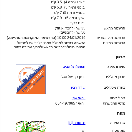
קצר+ (רמה 4)
3.5 ק'מ
בינוני (רמה 5)
5.8 ק'מ
בנוני+ (רמה 5)
7 ק'מ
ארוך (רמה 5)
7.9 ק'מ
ניווט בכיף
הרשמה מראש
35 שח (לחברי איגוד)
50
שח (לחצוניים)
הרשמה מוקדמת עד
24/01/2019 10:00
[ההרשמה המוקדמת הסתיימה]
הרשמה במקום
הרשמה בשטח למסלול עממי בלבד! גם למסלול
העממי מומלץ להרשם מראש ולחסוך עמידה בתור.
ארגון
מועדון מארגן
הפועל תל אביב
תכנון מסלולים
יונתן כץ, יעל סגל
בקרת מסלולים
עודד ורבין
ניהול ארוע
יוחאי שפי
פרטי התקשרות
יוחאי 054-4970657
מפה
שם המפה
נחשונים [ת]
סוג שטח
יער