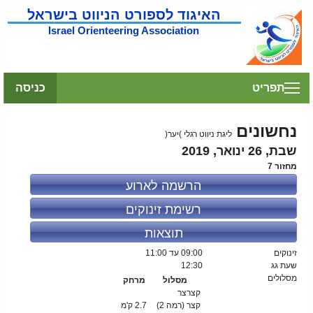
האיגוד לספורט הניווט בישראל
Israel Orienteering Association
תפריט
כניסה
נחשונים
ליגת ניווט רגלי )יער(
שבת, 26 ינואר, 2019
מחזור 7
הרשמה לארוע
רשימת זינוקים
תוצאות
זינוקים
09:00
עד 11:00
שעת גג
12:30
מסלולים
מסלול
מרחק
קצרצר
קצר (רמה 2)
2.7 ק'מ