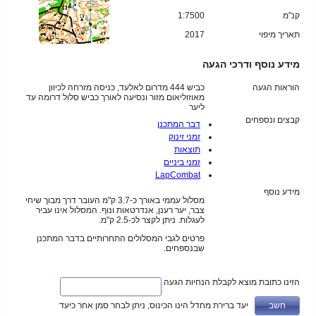
קנ"מ
1:7500
תאריך מיפוי
2017
מידע נוסף ודרכי הגעה
הוראות הגעה
כביש 444 מדרום לאלעד, כניסה מזרחה לכיוון
מאוזוליאום מזור ונסיעה לאורך כביש סלול דרומה עד
ליער
קבצים ונספחים
דבר המתכנן
זמני זינוק
תוצאות
זמני ביניים
LapCombat
מידע נוסף
מסלול עממי באורך כ-3.7 ק"מ העובר דרך מבוך שיחי
צבר, יער רענן, אנדרטאות ונוף. המסלול אינו עביר
לעגלות. ניתן לקצר לכ-2.5 ק"מ.
פרטים לגבי המסלולים התחרותיים בדבר המתכנן
שבנספחים.
הזינו כתובת מוצא לקבלת הנחיות הגעה
יעד ברירת מחדל הינו הכינוס, ניתן לבחר סמן אחר כיעד