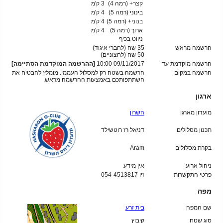
קצר+ (רמה 4)
3 ק'מ
בינוני (רמה 5)
4 ק'מ
בנוני+ (רמה 5)
4 ק'מ
ארוך (רמה 5)
4 ק'מ
ניווט בכיף
הרשמה מראש
35 שח (לחברי איגוד)
50
שח (לחצוניים)
הרשמה מוקדמת עד
09/11/2017 10:00
[ההרשמה המוקדמת הסתיימה]
הרשמה במקום
הרשמה בשטח רק למסלול העממי. מומלץ להבטיח את
השתתפותכם באמצעות ההרשמה מראש.
ארגון
מועדון מארגן
השרון
תכנון מסלולים
דניאל רז רוטשילד
בקרת מסלולים
Aram
ניהול ארוע
אין מידע
פרטי התקשרות
זיו 054-4513817
מפה
שם המפה
בית זרע
סוג שטח
קיבוץ