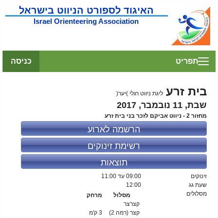
האיגוד לספורט הניווט בישראל
Israel Orienteering Association
תפריט
כניסה
בית זרע
ליגת ניווט רגלי )יער(
שבת, 11 נובמבר, 2017
מחזור 2 - ניווט אביקם לזכר בני בית זרע
הרשמה לארוע
רשימת זינוקים
תוצאות
זינוקים
09:00
עד 11:00
שעת גג
12:00
מסלולים
מסלול
מרחק
קצרצר
קצר (רמה 2)
3 ק'מ