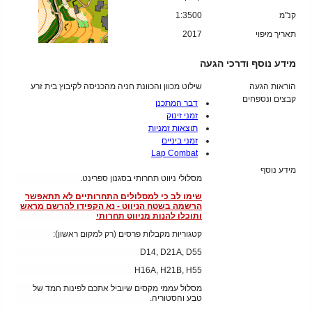
קנ"מ
1:3500
תאריך מיפוי
2017
מידע נוסף ודרכי הגעה
הוראות הגעה
שילוט מכוון והכוונת חניה מהכניסה לקיבוץ בית זרע
קבצים ונספחים
דבר המתכנן
זמני זינוק
תוצאות זמניות
זמני ביניים
Lap Combat
מידע נוסף
מסלולי ניווט תחרותי בסגנון ספרינט.
שימו לב כי למסלולים התחרותיים לא תתאפשר
הרשמה בשטח הניווט - נא הקפידו להרשם מראש
ותוכלו להנות מניווט תחרותי
קטגוריות מקבלות פרסים (רק למקום ראשון):
D14, D21A, D55
H16A, H21B, H55
מסלול עממי מקסים שיוביל אתכם לפינות חמד של
טבע והסטוריה.