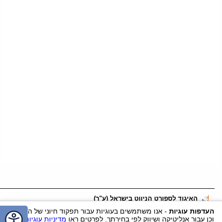
האיגוד לספורט הניווט בישראל (ע"ר)
דוא"ל:
office@nivut.org.il
טלפון:
055-2456562
נייד:
055-2456562
העדפות עוגיות
- אנו משתמשים בעוגיות עבור תפקוד חיוני של האתר
וכן עבור אנליטיקה ושיווק לפי בחירתך. לפרטים ראו
מדיניות עוגיות
.
ווטסאפ