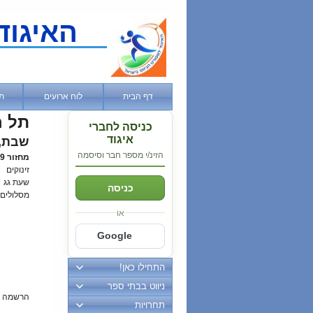
האיגוד
דף הבית
לוח ארועים
ת
תל ח
כניסה לחברי
איגוד
שבת, 08 מרץ, 14
הזינ/י מספר חבר וסיסמה
מחזור 9-אליפות ישראל
זינוקים
שעת גג
כניסה
מסלולים
או
Google
התחילו כאן!
ניווט בבתי ספר
הרשמה 
תחרויות