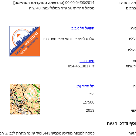
וקדמת עד
04/03/2014 00:00
[ההרשמה המוקדמת הסתיימה]
מקום
מסלול תחרותי 50 ש"ח מסלול עממי 40 ש"ח
ארגן
הפועל תל אביב
לולים
אלכס ליפוביץ, יוחאי שפי, נועם רביד
לולים
.
ע
נועם רביד
קשרות
זיו 054-4513817
ה
תל חדיד [ת]
יער
1:7500
פוי
2013
סף ודרכי הגעה
הגעה
כניסה למצפה מודיעין מכביש 443, ומיד ימינה מתחת לכב