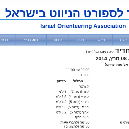
 לספורט הניווט בישראל
Israel Orienteering Association
וצאות
דירוג
מפות
פורום
ניווט בכיף
הרשמ
דיד
ליגת ניווט רגלי )יער(
20
09:00
עד 11:00
13:00
מסלול
מרחק
קצרצר
קצר (רמה 2)
3 ק'מ
קצר+ (רמה 4)
3.5 ק'מ
בינוני (רמה 5)
4.3 ק'מ
בנוני+ (רמה 5)
5.3 ק'מ
ארוך (רמה 5)
6.2 ק'מ
ניווט בכיף
מראש
30 שח (לחברי איגוד)
50
שח (לחצוניים)