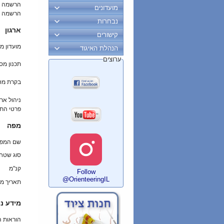
הרשמה מ
מועדונים
הרשמה ב
נבחרות
ארגון
קישורים
מועדון מ
הנהלת האיגוד
ערוצים
תכנון מס
בקרת מס
ניהול ארו
פרטי הת
מפה
שם המפ
סוג שטח
קנ"מ
Follow
@OrienteeringIL
תאריך מי
מידע נו
הוראות 