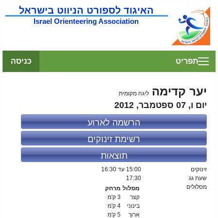
האיגוד לספורט הניווט בישראל
Israel Orienteering Association
תפריט
כניסה
יער קדימה
ליגה מקומית
יום ו, 07 ספטמבר, 2012
הרשמה לארוע
רשימת זינוקים
תוצאות
זינוקים
15:00
עד 16:30
שעת גג
17:30
מסלולים
מסלול
מרחק
קצר
3 ק'מ
בינוני
4 ק'מ
ארוך
5 ק'מ