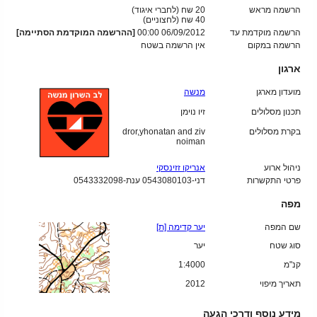
הרשמה מראש
20 שח (לחברי איגוד)
40
שח (לחצוניים)
הרשמה מוקדמת עד
06/09/2012 00:00
[ההרשמה המוקדמת הסתיימה]
הרשמה במקום
אין הרשמה בשטח
ארגון
מועדון מארגן
מנשה
תכנון מסלולים
זיו נוימן
בקרת מסלולים
dror,yhonatan and ziv
noiman
ניהול ארוע
אנריקו זזינסקי
פרטי התקשרות
דני-0543080103 ענת-0543332098
מפה
שם המפה
יער קדימה [ת]
סוג שטח
יער
קנ"מ
1:4000
תאריך מיפוי
2012
מידע נוסף ודרכי הגעה