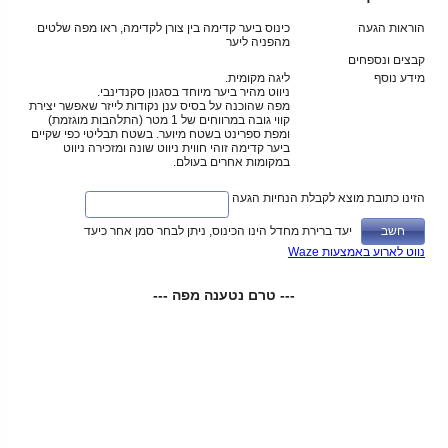
הוראות הגעה
כינוס ביער קדימה בין צורן לקדימה, ראו מפה שלטים
מהפניה ליער
קבצים ונספחים
מידע נוסף
ליגה מקומית.
ניווט מהיר ביער מיוחד בסגנון סקנדינבי.
מפה שהוכנה על בסיס ענן נקודות לייזר שאפשר יצירת
קווי גובה במרווחים של 1 מטר (התלהבות מוגזמת)
ומפת ספרינט בשטח מיוער. בשטח תבליטי כפי שקיים
ביער קדימה זוהי חווית ניווט שונה ומזכירה ניווט
במקומות אחרים בעולם.
הזינו כתובת מוצא לקבלת הנחיות הגעה
יעד ברירת מחדל הינו הכינוס, ניתן לבחר סמן אחר כיעד
נווט לארוע באמצעות Waze
--- טרם נטענה מפה ---