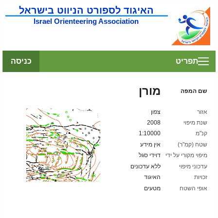
האיגוד לספורט הניווט בישראל
Israel Orienteering Association
תפריט
כניסה
מורן
שם המפה
אזור
צפון
שנת מיפוי
2008
קנ"מ
1:10000
שטח (קמ"ר)
אין מידע
מיפוי מקורי על ידי
דוידי סגל
עדכוני מיפוי
ללא עדכונים
זכויות
האיגוד
אופי השטח
מטעים