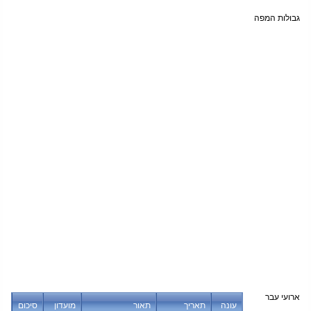
גבולות המפה
ארועי עבר
עונה
תאריך
תאור
מועדון
סיכום