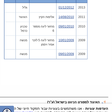
2013
01/12/2012
גליל
2011
14/08/2010
אליפות הקיץ
האיגוד
2010
09/01/2010
מחזור ליגה מספר
טכניון
6
כרמל
2009
10/01/2009
מחזור ליגה 5 לזכר
מנשה
אמיר ויסמן
2009
09/01/2009
מנשה
האיגוד לספורט הניווט בישראל (ע"ר)
דוא"ל:
office@nivut.org.il
טלפון:
055-2456562
נייד:
055-2456562
העדפות עוגיות
- אנו משתמשים בעוגיות עבור תפקוד חיוני של האתר