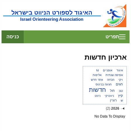
האיגוד לספורט הניווט בישראל
Israel Orienteering Association
תפריט
כניסה
ארכיון חדשות
איגוד
אופניים
fd
אסיפה שנתית
אליפות
ויקי
הכרזה
אתר חדש
חגים
חגיגה בכינוס
חדשות
חול
כגכ
קיץ
ניווטיקי
ניווט
רוגיין
ש
(2)
2026
No Data To Display