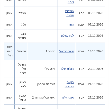
רומא
מורדות
06/11/2026
יום ו
מנשה
אימון
יקנעם
07/11/2026
שבת
נעורה
גליל
אימון
חבל
13/11/2026
יום ו
לפיד/שילת
אימון
מודיעין
ליגת
14/11/2026
שבת
שער הכרמל
מחזור 1
יזרעאל
ניווט
רגלי
הפועל
20/11/2026
יום ו
חולות חולון
ניווט לילה
תל
אביב
בקעת
ראשון
21/11/2026
שבת
לזכר טל גרוסמן
אימון
הנזירים
לציון
טכניון
27/11/2026
יום ו
אגמי גלעד
ליגת אס"א מחזור 2
אימון
כרמל