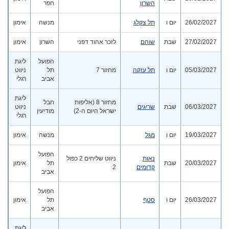
השרון
חפר
26/02/2027
יום ו
תל צקלג
מנשה
אימון
27/02/2027
שבת
שוהם
לזכר אהוד דפני
השרון
אימון
הפועל
ליגת
05/03/2027
יום ו
תל עזקה
מחזור 7
תל
ניווט
אביב
רגלי
ליגת
מחזור 8 (אליפות
חבל
06/03/2027
שבת
שריגים
ניווט
ישראל היום ה-2)
מודיעין
רגלי
19/03/2027
יום ו
מגל
מנשה
אימון
הפועל
נאות
ניווט שליחים 2 כפול
20/03/2027
שבת
תל
אימון
קדומים
2
אביב
הפועל
26/03/2027
יום ו
סטף
תל
אימון
אביב
ליגת