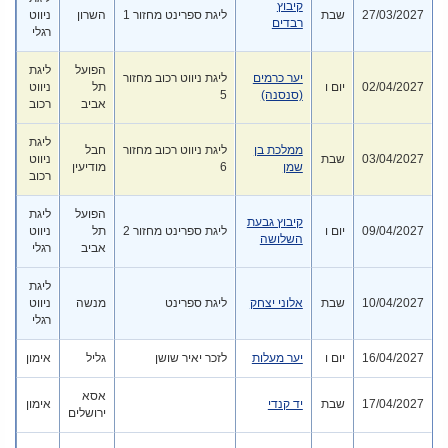
קיבוץ
27/03/2027
שבת
ליגת ספרינט מחזור 1
השרון
ניווט
רבדים
רגלי
הפועל
ליגת
יער כרמים
ליגת ניווט רכוב מחזור
02/04/2027
יום ו
תל
ניווט
(סנסנה)
5
אביב
רכוב
ליגת
ממלכת בן
ליגת ניווט רכוב מחזור
חבל
03/04/2027
שבת
ניווט
שמן
6
מודיעין
רכוב
הפועל
ליגת
קיבוץ גבעת
09/04/2027
יום ו
ליגת ספרינט מחזור 2
תל
ניווט
השלושה
אביב
רגלי
ליגת
10/04/2027
שבת
אלוני יצחק
ליגת ספרינט
מנשה
ניווט
רגלי
16/04/2027
יום ו
יער מעלות
לזכר יאיר שושן
גליל
אימון
אסא
17/04/2027
שבת
יד קנדי
אימון
ירושלים