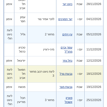
הפועל
28/11/2026
שבת
ניווט יער
תל
אימון
אביב
עמק
04/12/2026
יום ו
יער המגינים
לזכר אמיר צור
אימון
חפר
ליגת
05/12/2026
שבת
עין זיתים
מחזור 2
גליל
ניווט
רגלי
עופר וכרם
טכניון
11/12/2026
יום ו
מיני-רוגיין
מהר"ל
כרמל
12/12/2026
שבת
נחל גחר
יזרעאל
אימון
הפועל
ליגת
ליגת ניווט רכוב מחזור
18/12/2026
יום ו
גבעות גורל
תל
ניווט
3
אביב
רכוב
19/12/2026
שבת
גבעות מצר
מנשה
אימון
ליגת
פארק
חבל
25/12/2026
יום ו
מחזור 3
ניווט
אשכול
מודיעין
רגלי