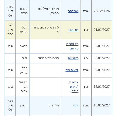
ליגת
מחזור 4 (אליפות
טכניון
26/12/2026
שבת
יער להב
ניווט
החורף)
כרמל
רגלי
ליגת
ליגת ניווט רכוב מחזור
חבל
01/01/2027
יום ו
יער איתן
ניווט
4
מודיעין
רכוב
תל זאבים
02/01/2027
שבת
מנשה
אימון
מורחב
08/01/2027
יום ו
ראש זית
לזכרו תמיר מסד
גליל
חבל
09/01/2027
שבת
גבעות רגב
אימון
מודיעין
אמאוס
הפועל
15/01/2027
יום ו
(פארק
תל
אימון
קנדה)
אביב
ליגת
16/01/2027
שבת
גימזו
מחזור 5
השרון
ניווט
רגלי