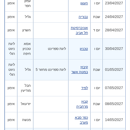
עמק
23/04/2027
יום ו
העוגן
אימון
חפר
24/04/2027
שבת
נבוריה
גליל
אימון
אוניברסיטת
28/04/2027
יום ד
השרון
אימון
תל אביב
אסא
ליגת
30/04/2027
יום ו
טכניון
ליגת ספרינט
טכניון
ניווט
חיפה
רגלי
ליגת
קיבוץ
01/05/2027
שבת
ליגת ספרינט מחזור 5
גליל
ניווט
במטה אשר
רגלי
חבל
07/05/2027
יום ו
לפיד
אימון
מודיעין
קבוץ
08/05/2027
שבת
יזרעאל
אימון
מרחביה
כפר סבא
14/05/2027
יום ו
מנשה
אימון
מערב