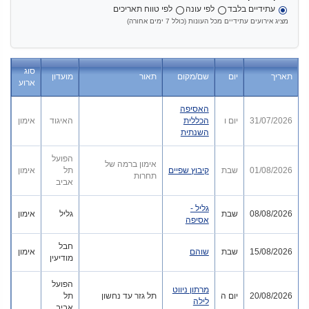
עתידיים בלבד
לפי עונה
לפי טווח תאריכים
מציג אירועים עתידיים מכל העונות (כולל 7 ימים אחורה)
סוג
תאריך
יום
שם/מקום
תאור
מועדון
ארוע
האסיפה
31/07/2026
יום ו
הכללית
האיגוד
אימון
השנתית
הפועל
אימון ברמה של
01/08/2026
שבת
קיבוץ שפיים
תל
אימון
תחרות
אביב
גליל -
08/08/2026
שבת
גליל
אימון
אסיפה
חבל
15/08/2026
שבת
שוהם
אימון
מודיעין
הפועל
מרתון ניווט
20/08/2026
יום ה
תל גזר עד נחשון
תל
לילה
אביב