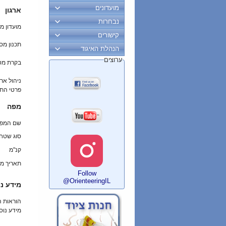
מועדונים
ארגון
נבחרות
מועדון מ
קישורים
תכנון מס
הנהלת האיגוד
ערוצים
בקרת מס
ניהול ארו
פרטי הת
מפה
שם המפ
סוג שטח
קנ"מ
תאריך מי
Follow
@OrienteeringIL
מידע נו
הוראות 
מידע נוס