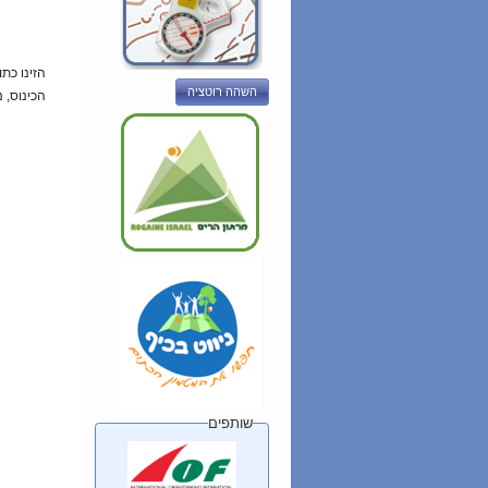
הזינו כת
השהה רוטציה
הכינוס, 
שותפים