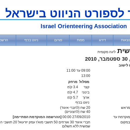
 לספורט הניווט בישראל
Israel Orienteering Association
וצאות
דירוג
מפות
פורום
ניווט בכיף
הרשמ
שית
ליגה מקומית
201
09:00
עד 11:00
13:00
מסלול
מרחק
קצר
3.4 ק'מ
בינוני
4.7 ק'מ
ארוך
5.7 ק'מ
ניווט בכיף
מראש
20 שח (לחברי איגוד)
40
שח (לחצוניים)
וקדמת עד
27/09/2010 00:00
[ההרשמה המוקדמת הסתיימה]
מקום
חברי איגוד 30 אורחים 50 תושבי מוא'ז עמק יז
שמשית ללא תשלום