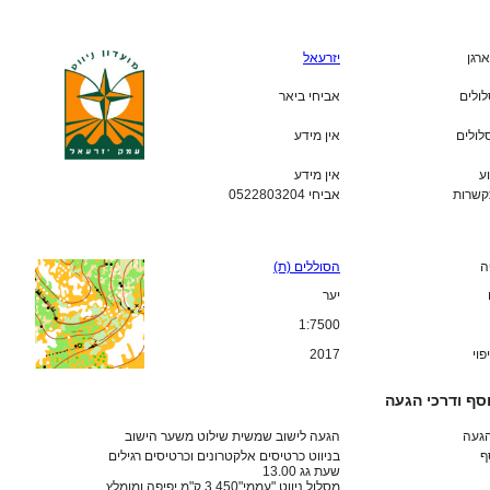
ארגן
יזרעאל
לולים
אביחי ביאר
לולים
אין מידע
ע
אין מידע
קשרות
אביחי 0522803204
ה
הסוללים (ת)
יער
1:7500
פוי
2017
סף ודרכי הגעה
הגעה
הגעה לישוב שמשית שילוט משער הישוב
ף
בניווט כרטיסים אלקטרונים וכרטיסים רגילים
שעת גג 13.00
מסלול ניווט "עממי"3.450 ק"מ יפיפה ומומלץ.