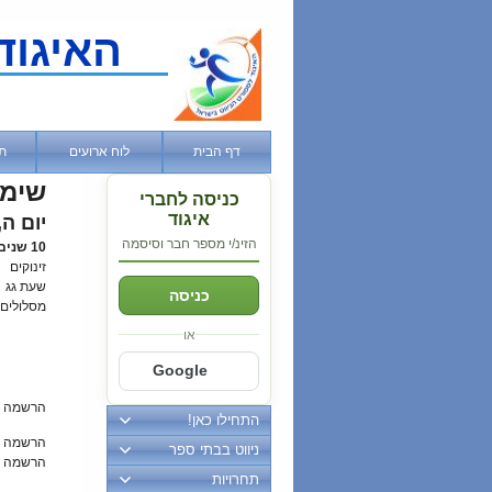
האיגוד
דף הבית
לוח ארועים
ת
שימ
כניסה לחברי
איגוד
יום ה, 30 ספטמבר, 0
הזינ/י מספר חבר וסיסמה
10 שנים לישוב
זינוקים
שעת גג
כניסה
מסלולים
או
Google
הרשמה 
התחילו כאן!
הרשמה מ
ניווט בבתי ספר
הרשמה ב
תחרויות