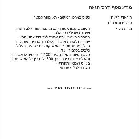
מידע נוסף ודרכי הגעה
הוראות הגעה
כינוס במרכז המושב - ראו מפה למטה
קבצים ונספחים
מידע נוסף
הניווט בארגון משותף עם מועצה אזורית לב השרון
ויעבור בשבילי דרך הלב.
המסלול העממי ייקח אתכם לנקודות עניין וטבע
ייחודיים לאזור כמו גם הפעלות והסברים מעמיקים
בחלק מהתחנות, לדוגמא: קונצרט בגבעה, תעלולי
כלבים בכלביה ועוד...
טקס הסיום יתקיים בשעה 12:30 - פרסים לראשונים
והגרלת ציוד רכיבה בסך 500 ש"ח בין כל המשתתפים
בניווט (עממי ותחרותי)
תעודה לכל משתתף
--- טרם נטענה מפה ---