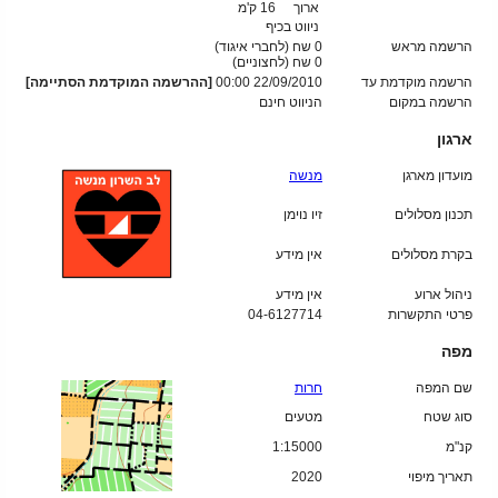
ארוך
16 ק'מ
ניווט בכיף
הרשמה מראש
0 שח (לחברי איגוד)
0
שח (לחצוניים)
הרשמה מוקדמת עד
22/09/2010 00:00
[ההרשמה המוקדמת הסתיימה]
הרשמה במקום
הניווט חינם
ארגון
מועדון מארגן
מנשה
תכנון מסלולים
זיו נוימן
בקרת מסלולים
אין מידע
ניהול ארוע
אין מידע
פרטי התקשרות
04-6127714
מפה
שם המפה
חרות
סוג שטח
מטעים
קנ"מ
1:15000
תאריך מיפוי
2020