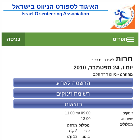
האיגוד לספורט הניווט בישראל
Israel Orienteering Association
תפריט
כניסה
חרות
ליגת ניווט רכוב
יום ו, 24 ספטמבר, 2010
מחזור 2 - ניווט דרך הלב
הרשמה לארוע
רשימת זינוקים
תוצאות
זינוקים
09:00
עד 11:00
שעת גג
13:00
מסלולים
מסלול
מרחק
קצר
8 ק'מ
בינוני
12 ק'מ