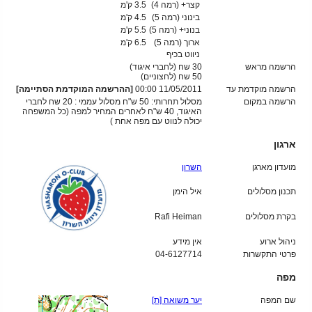
קצר+ (רמה 4)
3.5 ק'מ
בינוני (רמה 5)
4.5 ק'מ
בנוני+ (רמה 5)
5.5 ק'מ
ארוך (רמה 5)
6.5 ק'מ
ניווט בכיף
הרשמה מראש
30 שח (לחברי איגוד)
50
שח (לחצוניים)
הרשמה מוקדמת עד
11/05/2011 00:00
[ההרשמה המוקדמת הסתיימה]
הרשמה במקום
מסלול תחרותי: 50 ש"ח מסלול עממי : 20 שח לחברי
האיגוד, 40 ש"ח לאחרים המחיר למפה (כל המשפחה
יכולה לנווט עם מפה אחת )
ארגון
מועדון מארגן
השרון
תכנון מסלולים
איל הימן
בקרת מסלולים
Rafi Heiman
ניהול ארוע
אין מידע
פרטי התקשרות
04-6127714
מפה
שם המפה
יער משואה [ת]