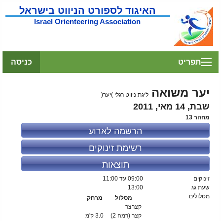
האיגוד לספורט הניווט בישראל
Israel Orienteering Association
תפריט
כניסה
יער משואה
ליגת ניווט רגלי )יער(
שבת, 14 מאי, 2011
מחזור 13
הרשמה לארוע
רשימת זינוקים
תוצאות
זינוקים
09:00
עד 11:00
שעת גג
13:00
מסלולים
מסלול
מרחק
קצרצר
קצר (רמה 2)
3.0 ק'מ