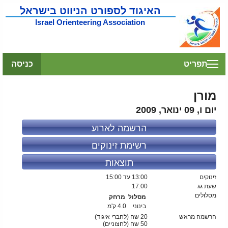
האיגוד לספורט הניווט בישראל
Israel Orienteering Association
תפריט
כניסה
מורן
יום ו, 09 ינואר, 2009
הרשמה לארוע
רשימת זינוקים
תוצאות
זינוקים
13:00
עד 15:00
שעת גג
17:00
מסלולים
מסלול
מרחק
בינוני
4.0 ק'מ
הרשמה מראש
20 שח (לחברי איגוד)
50
שח (לחצוניים)