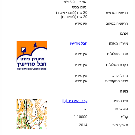
ארוך
6.9 ק'מ
ניווט בכיף
הרשמה מראש
20 שח (לחברי איגוד)
20
שח (לחצוניים)
הרשמה במקום
אין מידע
ארגון
מועדון מארגן
חבל מודיעין
תכנון מסלולים
אין מידע
בקרת מסלולים
אין מידע
ניהול ארוע
אין מידע
פרטי התקשרות
אין מידע
מפה
שם המפה
קברי המכבים [ת]
סוג שטח
יער
קנ"מ
1:10000
תאריך מיפוי
2014