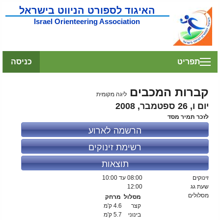
האיגוד לספורט הניווט בישראל
Israel Orienteering Association
תפריט
כניסה
קברות המכבים
ליגה מקומית
יום ו, 26 ספטמבר, 2008
לזכר תמיר מסד
הרשמה לארוע
רשימת זינוקים
תוצאות
זינוקים
08:00
עד 10:00
שעת גג
12:00
מסלולים
מסלול
מרחק
קצר
4.6 ק'מ
בינוני
5.7 ק'מ