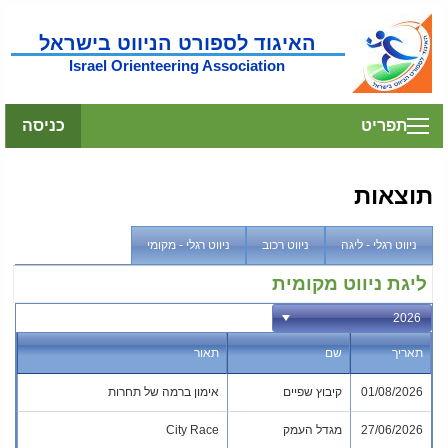
האיגוד לספורט הניווט בישראל
Israel Orienteering Association
תפריט
כניסה
תוצאות
ניווט רגלי - ליגה
ניווט רכוב
ניווט רגלי - מקומי
ליגת ניווט מקומית
תאריך
שם
תאור
01/08/2026
קיבוץ שפיים
אימון ברמה של תחרות
27/06/2026
מגדל העמק
City Race