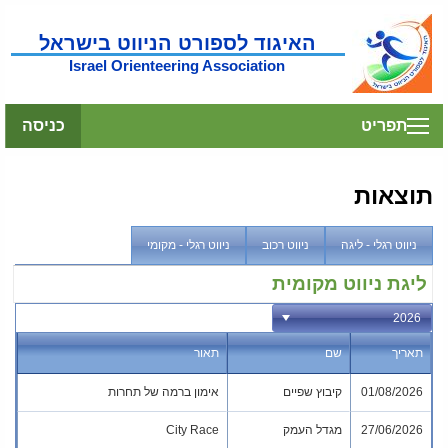
האיגוד לספורט הניווט בישראל
Israel Orienteering Association
תפריט
כניסה
תוצאות
ניווט רגלי - ליגה
ניווט רכוב
ניווט רגלי - מקומי
ליגת ניווט מקומית
תאריך
שם
תאור
01/08/2026
קיבוץ שפיים
אימון ברמה של תחרות
27/06/2026
מגדל העמק
City Race