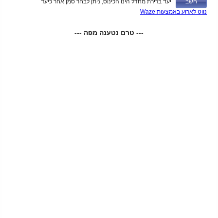
יעד ברירת מחדל הינו הכינוס, ניתן לבחר סמן אחר כיעד
נווט לארוע באמצעות Waze
--- טרם נטענה מפה ---