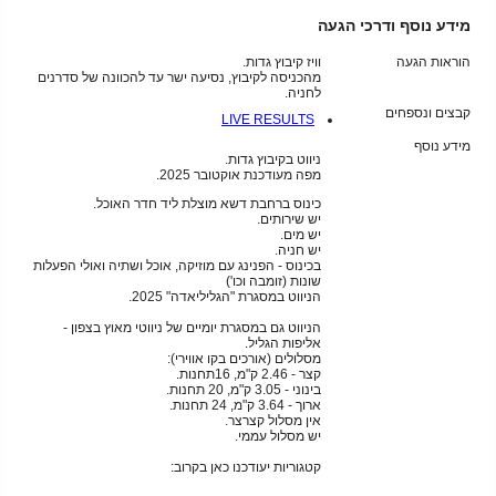
מידע נוסף ודרכי הגעה
הוראות הגעה
וויז קיבוץ גדות.
מהכניסה לקיבוץ, נסיעה ישר עד להכוונה של סדרנים
לחניה.
קבצים ונספחים
LIVE RESULTS
מידע נוסף
ניווט בקיבוץ גדות.
מפה מעודכנת אוקטובר 2025.
כינוס ברחבת דשא מוצלת ליד חדר האוכל.
יש שירותים.
יש מים.
יש חניה.
בכינוס - הפנינג עם מוזיקה, אוכל ושתיה ואולי הפעלות
שונות (זומבה וכו')
הניווט במסגרת "הגליליאדה" 2025.
הניווט גם במסגרת יומיים של ניווטי מאוץ בצפון -
אליפות הגליל.
מסלולים (אורכים בקו אווירי):
קצר - 2.46 ק"מ, 16תחנות.
בינוני - 3.05 ק"מ, 20 תחנות.
ארוך - 3.64 ק"מ, 24 תחנות.
אין מסלול קצרצר.
יש מסלול עממי.
קטגוריות יעודכנו כאן בקרוב: