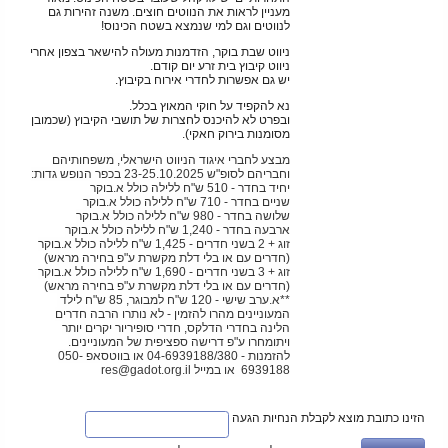
מעניין לראות את הנווטים חוצים. משנה זהירות גם
לנווטים וגם למי שנמצא בשטח הכינוס!
ניווט שבת בוקר, הזדמנות מעולה להישאר בצפון אחרי
ניווט קיבוץ בית זרע יום קודם.
יש גם אפשרות לחדרי אירוח בקיבוץ.
נא להקפיד על חוקי המאוץ בכלל.
ובפרט לא להיכנס לחצרות של תושבי הקיבוץ (שכמובן
מסומנות בירוק חאקי).
מבצע לחברי איגוד הניווט הישראלי, משפחותיהם
וחבריהם לסופ"ש 23-25.10.2025 בכפר הנופש גדות:
יחיד בחדר - 510 ש"ח ללילה כולל א.בוקר
שניים בחדר - 710 ש"ח ללילה כולל א.בוקר
שלושה בחדר - 980 ש"ח ללילה כולל א.בוקר
ארבעה בחדר - 1,240 ש"ח ללילה כולל א.בוקר
זוג + 2 בשני חדרים - 1,425 ש"ח ללילה כולל א.בוקר
(חדרים עם או בלי דלת מקשרת ע"פ בחירה מראש)
זוג + 3 בשני חדרים - 1,690 ש"ח ללילה כולל א.בוקר
(חדרים עם או בלי דלת מקשרת ע"פ בחירה מראש)
**א.ערב שישי - 120 ש"ח למבוגר, 85 ש"ח לילד
המעוניינים מהרו להזמין - לא נותרו הרבה חדרים
הלינה בחדרי הדלקס, חדרי סופיריור יקרים יותר
ויתומחרו ע"פ דרישה ספציפית של המעוניינים.
להזמנות - 04-6939188/380 או בווטסאפ 050-
6939188 או במייל res@gadot.org.il
הזינו כתובת מוצא לקבלת הנחיות הגעה