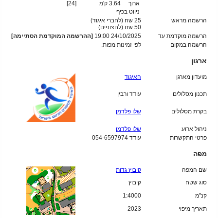
ארוך
3.64 ק'מ
[24]
ניווט בכיף
הרשמה מראש
25 שח (לחברי איגוד)
50
שח (לחצוניים)
הרשמה מוקדמת עד
24/10/2025 19:00
[ההרשמה המוקדמת הסתיימה]
הרשמה במקום
לפי זמינות מפות.
ארגון
מועדון מארגן
האיגוד
תכנון מסלולים
עודד ורבין
בקרת מסלולים
שלו פלדמן
ניהול ארוע
שלו פלדמן
פרטי התקשרות
עודד 054-6597974
מפה
שם המפה
קיבוץ גדות
סוג שטח
קיבוץ
קנ"מ
1:4000
תאריך מיפוי
2023