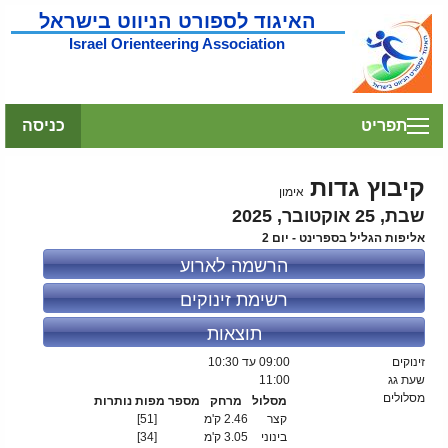
האיגוד לספורט הניווט בישראל
Israel Orienteering Association
תפריט
כניסה
קיבוץ גדות
אימון
שבת, 25 אוקטובר, 2025
אליפות הגליל בספרינט - יום 2
הרשמה לארוע
רשימת זינוקים
תוצאות
זינוקים
09:00
עד 10:30
שעת גג
11:00
מסלולים
מסלול
מרחק
מספר מפות נותרות
קצר
2.46 ק'מ
[51]
בינוני
3.05 ק'מ
[34]