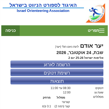
האיגוד לספורט הניווט בישראל
Israel Orienteering Association
תפריט
כניסה
יער אודם
ליגת ניווט רגלי )יער(
שבת, 24 אוקטובר, 2026
אליפות ישראל 25-26 יום 2
הרשמה לארוע
רשימת זינוקים
תוצאות
זינוקים
08:30
עד 11:00
שעת גג
12:00
מסלולים
מסלול
מרחק
קצרצר
קצר (רמה 2)
3.1 ק'מ