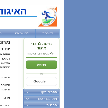
האיגוד
דף הבית
לוח ארועים
ת
מחנה
כניסה לחברי
איגוד
יום ב, 21 יולי, 5
הזינ/י מספר חבר וסיסמה
מחנה אי
זינוקים
שעת גג
כניסה
מסלולים
או
הרשמה 
Google
הרשמה מ
הרשמה ב
התחילו כאן!
ארגון
ניווט בבתי ספר
תחרויות
מועדון מ