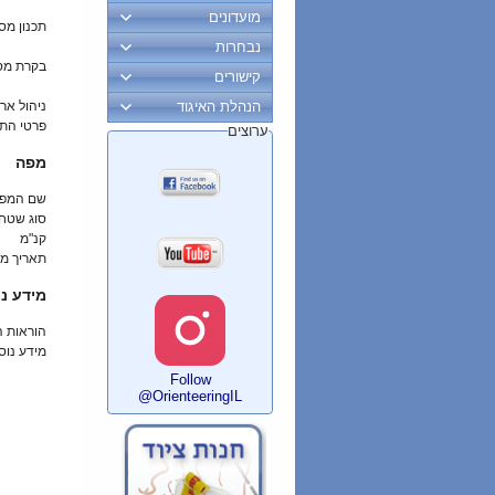
מועדונים
תכנון מס
נבחרות
בקרת מס
קישורים
הנהלת האיגוד
ניהול ארו
פרטי הת
ערוצים
מפה
שם המפ
סוג שטח
קנ"מ
תאריך מי
מידע נו
הוראות 
מידע נוס
Follow
@OrienteeringIL