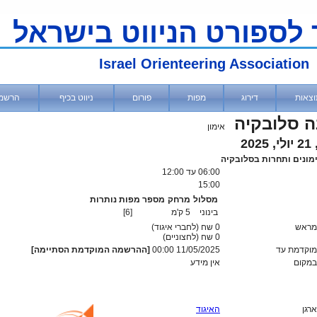
 לספורט הניווט בישראל
Israel Orienteering Association
וצאות
דירוג
מפות
פורום
ניווט בכיף
הרשמ
 סלובקיה
אימון
202
מונים ותחרות בסלובקיה
06:00
עד 12:00
15:00
מסלול
מרחק
מספר מפות נותרות
בינוני
5 ק'מ
[6]
מראש
0 שח (לחברי איגוד)
0
שח (לחצוניים)
וקדמת עד
11/05/2025 00:00
[ההרשמה המוקדמת הסתיימה]
מקום
אין מידע
ארגן
האיגוד