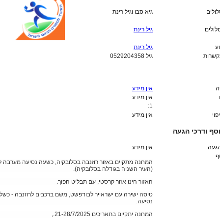
לולים
גיא סבו וגיל רינת
לולים
גיל רינת
ע
גיל רינת
קשרות
גיל 0529204358
ה
אין מידע
אין מידע
1:
פוי
אין מידע
סף ודרכי הגעה
הגעה
אין מידע
ף
המחנה מתקיים באזור רוזנבה בסלובקיה, כשעה נסיעה מערבה ל
(העיר השניה בגודלה בסלובקיה).
האזור הינו אזור קרסטי, עם תבליט הפוך.
טיסה ישירה עם ישראייר לבודפשט, משם ברכבים לרוזנבה - כשל
נסיעה.
המחנה יתקיים בתאריכים 21-28/7/2025.,