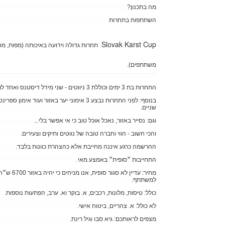
מה בתכנון?
השתתפות בתחרות
Slovak Karst Cup
תחרות גדולה וידועה באיכותה (מפות, מס
משתתפים).
התחרות בת 3 ימים וכוללת 3 ניווטים - שני מידל דיסטנס ואחד לונג.
בנוסף: לפני התחרות נבצע 3 אימוני יער באזור ועוד אימון ספרי
שניים.
וגם: נסייר באזור, נאכל אוכל טוב כי אי אפשר בלי...
והכי חשוב - הווי וחברה טובה של נווטים ותיקים וצעירים.
ההרשמה כרגע איננה מחייבת אלא כהצהרת כוונות בלבד.
התחייבות ״סופית״ באמצע מאי.
מחיר: עדיין לא סגור סופית, אנו מניחים כי יהיה באזור 00
למשתתף.
כולל: טיסות, מלונות, רכבים, א. בוקר וא. ערב, הפתעות נוספות.
לא כולל: א. צהריים, ביטוח אישי.
מצפים לראותכם: גיא סבו וגיל רינת.