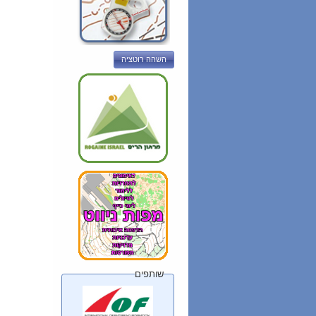
השהה רוטציה
שותפים