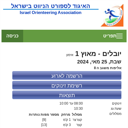
האיגוד לספורט הניווט בישראל
Israel Orienteering Association
תפריט
כניסה
יובלים - מאוץ 1
אימון
שבת, 25 מאי, 2024
אליפות משגב ה II
הרשמה לארוע
רשימת זינוקים
תוצאות
זינוקים
08:00
עד 10:00
שעת גג
10:30
מסלולים
מסלול
מרחק
מספר מפות נותרות
קצרצר
1 ק'מ
[9]
קצר
3 ק'מ
[13]