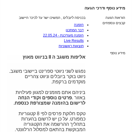
מידע נוסף ודרכי הגעה
הוראות הגעה
בכניסה ליובלים , המשיכו ישר עד לכיכר היישוב
קבצים ונספחים
הזמנה
דבר המתכנן
הזמנה מעודכנת - 22.05.24
Live Results
תוצאות ראשוניות
מידע נוסף
אליפות משגב ה II בניווט מאוץ
נפגש לשני ניווטי ספרינט ביישובי משגב.
ניווט בוקר ביובלים וניווט צהריים
מוקדמים ברקפת.
ביניהם אתם מוזמנים למגוון פעילויות
באזור .
פרטים נוספים וקודי הנחה
לרישום בהזמנה שמצורפת כנספח.
טקס חלוקת פרסים לפי 8 קטגוריות
כמפורט. על כן יש לרשום בהערות
בתהליך ההרשמה את הקטגוריה
המבוקשת בהתאם למסלול הרלוונטי.