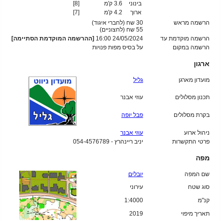
בינוני
3.6 ק'מ
[8]
ארוך
4.2 ק'מ
[7]
הרשמה מראש
30 שח (לחברי איגוד)
55
שח (לחצוניים)
הרשמה מוקדמת עד
24/05/2024 16:00
[ההרשמה המוקדמת הסתיימה]
הרשמה במקום
על בסיס מפות פנויות
ארגון
מועדון מארגן
גליל
תכנון מסלולים
עוזי אבנר
בקרת מסלולים
פבל יופה
ניהול ארוע
עוזי אבנר
פרטי התקשרות
יניב ריינהרץ - 054-4576789
מפה
שם המפה
יובלים
סוג שטח
עירוני
קנ"מ
1:4000
תאריך מיפוי
2019