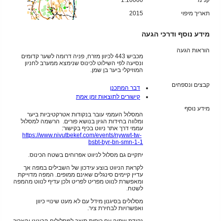
קנ"מ
1:10000
תאריך מיפוי
2015
מידע נוסף ודרכי הגעה
הוראות הגעה
מכביש 443 לכיוון מזרח, פניה דרומה לשער קדומים
ונסיעה לפי השילוט לכינוס שנימצא ממערב לחניון
המוזיקלי ביער בן שמן.
קבצים ונספחים
דבר המתכנן
קישורים לתוצאות זמן אמת
מידע נוסף
המסלול העממי עובר בנקודות אטרקטיביות ביער
ומלווה בחידות הגיון בנושא פורים. הרשמה למסלול
עממי דרך אתר ניווט בכיף בקישור:
https://www.nivutbekef.com/events/nywwt-tw-
bsbt-byr-bn-smn-1-1
יתקיים גם מסלול לניווט אפרוחים בשטח הכינוס.
לקראת הניווט בוצע עידכון של השבילים במפה אך
עדיין קיימים סינגלים שאינם ממופים. המפה מדוייקת
ומאפשרת לנווט מפריט לפריט ולכן עדיף לנווט מהמפה
לשטח.
מסלולים בסיגנון מידל עם לא מעט שינויי כיוון
ואפשרויות לבחירת ציר.