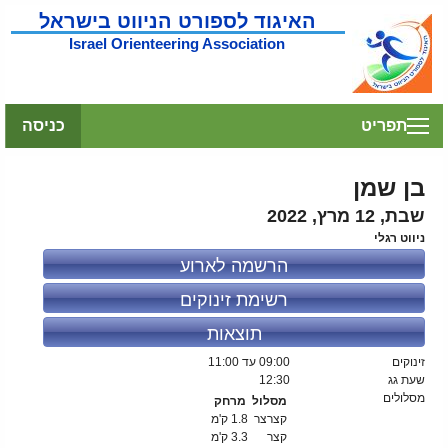
האיגוד לספורט הניווט בישראל
Israel Orienteering Association
תפריט
כניסה
בן שמן
שבת, 12 מרץ, 2022
ניווט רגלי
הרשמה לארוע
רשימת זינוקים
תוצאות
זינוקים
09:00
עד 11:00
שעת גג
12:30
מסלולים
מסלול
מרחק
קצרצר
1.8 ק'מ
קצר
3.3 ק'מ