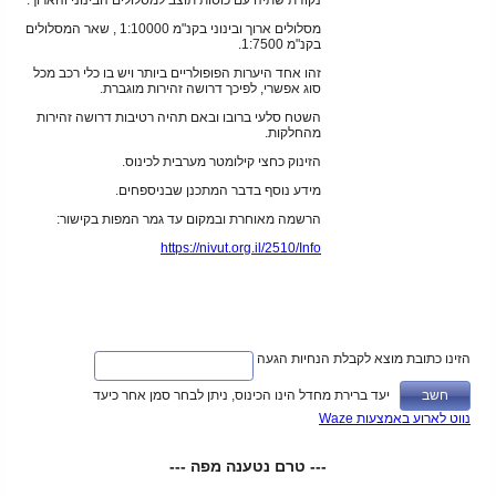
נקודת שתיה עם כוסות תוצב למסלולים הבינוני והארוך.
מסלולים ארוך ובינוני בקנ"מ 1:10000 , שאר המסלולים
בקנ"מ 1:7500.
זהו אחד היערות הפופולריים ביותר ויש בו כלי רכב מכל
סוג אפשרי, לפיכך דרושה זהירות מוגברת.
השטח סלעי ברובו ובאם תהיה רטיבות דרושה זהירות
מהחלקות.
הזינוק כחצי קילומטר מערבית לכינוס.
מידע נוסף בדבר המתכנן שבניספחים.
הרשמה
מאוחרת ובמקום עד גמר המפות בקישור:
https://nivut.org.il/2510/Info
הזינו כתובת מוצא לקבלת הנחיות הגעה
יעד ברירת מחדל הינו הכינוס, ניתן לבחר סמן אחר כיעד
נווט לארוע באמצעות Waze
--- טרם נטענה מפה ---