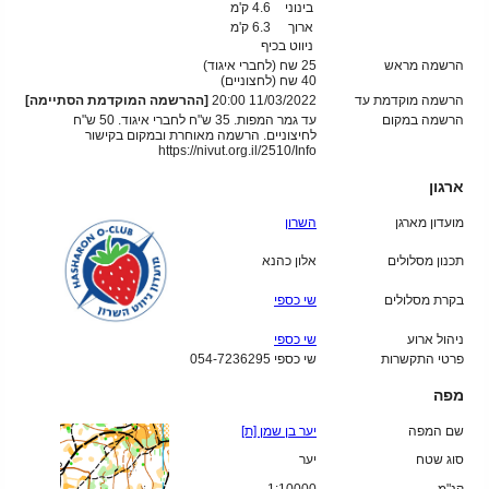
בינוני
4.6 ק'מ
ארוך
6.3 ק'מ
ניווט בכיף
הרשמה מראש
25 שח (לחברי איגוד)
40
שח (לחצוניים)
הרשמה מוקדמת עד
11/03/2022 20:00
[ההרשמה המוקדמת הסתיימה]
הרשמה במקום
עד גמר המפות. 35 ש"ח לחברי איגוד. 50 ש"ח
לחיצוניים. הרשמה מאוחרת ובמקום בקישור
https://nivut.org.il/2510/Info
ארגון
מועדון מארגן
השרון
תכנון מסלולים
אלון כהנא
בקרת מסלולים
שי כספי
ניהול ארוע
שי כספי
פרטי התקשרות
שי כספי 054-7236295
מפה
שם המפה
יער בן שמן [ת]
סוג שטח
יער