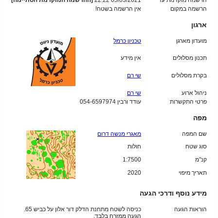
הרשמה מוקדמת עד
05/03/2021 22:22
[ההרשמה המוקדמת הסתיימה]
הרשמה במקום
אין הרשמה בשטח!
ארגון
מועדון מארגן
טכניון כרמל
תכנון מסלולים
אין מידע
בקרת מסלולים
שי רם
ניהול ארוע
שי רם
פרטי התקשרות
עודד ורבין 054-6597974
מפה
שם המפה
מאגרי מנשה דרום
סוג שטח
חולות
קנ"מ
1:7500
תאריך מיפוי
2020
מידע נוסף ודרכי הגעה
הוראות הגעה
כניסה לשטח מתחנת הדלק דור אלון על כביש 65.
הגעה ממזרח בלבד.