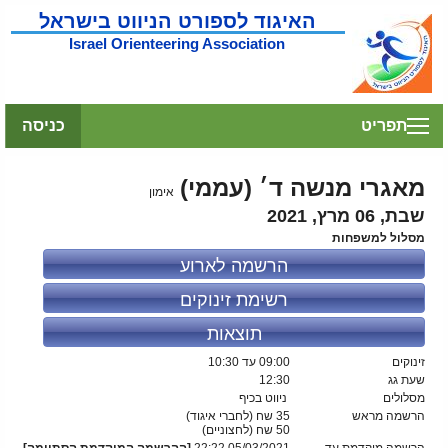
האיגוד לספורט הניווט בישראל
Israel Orienteering Association
תפריט
כניסה
מאגרי מנשה ד׳ (עממי)
אימון
שבת, 06 מרץ, 2021
מסלול למשפחות
הרשמה לארוע
רשימת זינוקים
תוצאות
זינוקים
09:00
עד 10:30
שעת גג
12:30
מסלולים
ניווט בכיף
הרשמה מראש
35 שח (לחברי איגוד)
50
שח (לחצוניים)