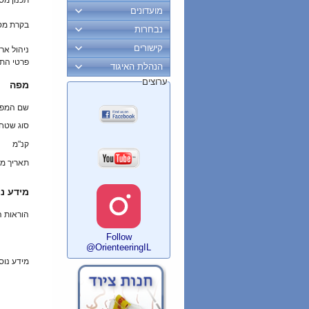
תכנון מס
מועדונים
בקרת מס
נבחרות
קישורים
ניהול ארו
פרטי הת
הנהלת האיגוד
ערוצים
מפה
שם המפ
סוג שטח
קנ"מ
תאריך מי
מידע נו
הוראות 
Follow
@OrienteeringIL
מידע נוס