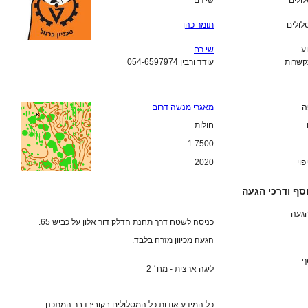
לולים
שי רם
לולים
תומר כהן
ע
שי רם
קשרות
עודד ורבין 054-6597974
ה
מאגרי מנשה דרום
חולות
1:7500
פוי
2020
סף ודרכי הגעה
הגעה
כניסה לשטח דרך תחנת הדלק דור אלון על כביש 65.
הגעה מכיוון מזרח בלבד.
ף
ליגה ארצית - מח׳ 2
כל המידע אודות כל המסלולים בקובץ דבר המתכנן.