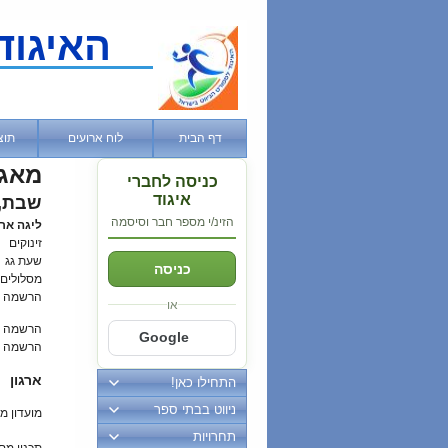
האיגוד
דף הבית
לוח ארועים
תוצ
מאגר
כניסה לחברי
איגוד
שבת, 06 מרץ, 21
הזינ/י מספר חבר וסיסמה
ליגה ארצ
זינוקים
שעת גג
כניסה
מסלולים
הרשמה 
או
הרשמה מ
Google
הרשמה ב
ארגון
התחילו כאן!
ניווט בבתי ספר
מועדון מ
תחרויות