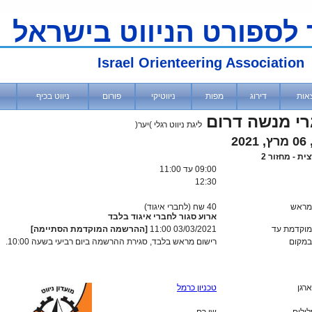
 לספורט הניווט בישראל
Israel Orienteering Association
אות
דירוג
מפות
ניווטיקי
פורום
ניווט בכיף
י מנשה דרום
ליגת ניווט רגלי )יער(
20
ית - מחזור 2
09:00
עד 11:00
12:30
מראש
40 שח (לחברי איגוד)
ארוע סגור לחברי איגוד בלבד
וקדמת עד
03/03/2021 11:00
[ההרשמה המוקדמת הסתיימה]
מקום
רישום מראש בלבד, סגירת ההרשמה ביום רביעי בשעה 10:00.
ארגן
טכניון כרמל