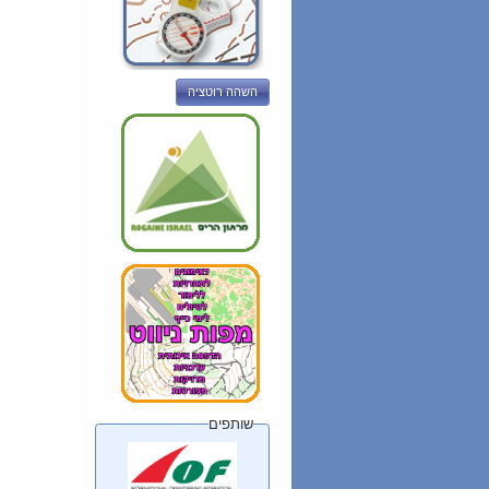
השהה רוטציה
שותפים