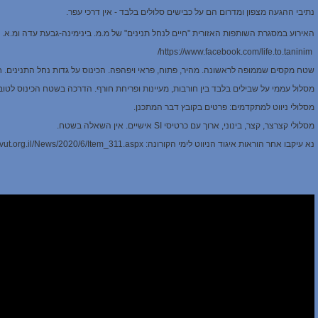
נתיבי ההגעה מצפון ומדרום הם על כבישים סלולים בלבד - אין דרכי עפר.
האירוע במסגרת השותפות האזורית "חיים לנחל תנינים" של מ.מ. בינימינה-גבעת עדה ומ.א. מ
https://www.facebook.com/life.to.taninim/
שטח מקסים שממופה לראשונה. מהיר, פתוח, פראי ויפהפה. הכינוס על גדות נחל התנינים. חלו
מסלול עממי על שבילים בלבד בין חורבות, מעיינות ופריחת חורף. הדרכה בשטח הכינוס לטוב
מסלולי ניווט למתקדמים: פרטים בקובץ דבר המתכנן.
מסלולי קצרצר, קצר, בינוני, ארוך עם כרטיסי SI אישיים. אין השאלה בשטח.
נא עיקבו אחר הוראות איגוד הניווט לימי הקורונה: https://nivut.org.il/News/2020/6/Item_311.aspx