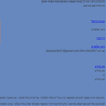
18/12/2020 23:59
[ההרשמה המוקדמת הסתיימה]
נא להירשם מראש.
טכניון כרמל
רועי אלפרט
רז רובין
רועי אלפרט
שי רם 054-4432907 shairam3647@gmail.com
אין מידע
אין מידע
1:
אין מידע
.הכינוס יהיה סמוך לכביש המקשר בין בא״ח גולני לגלעד, על גדת נחל סיבכי. אין מעבר מתוך
למגיעים מדרום שנרשמו מראש: ניתן להיכנס דרך העוקף הפנימי של בא"ח גולני. נציג המארג