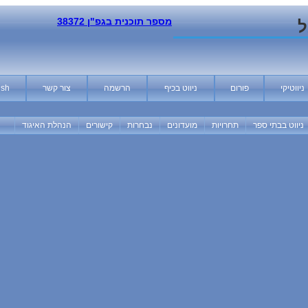
מספר תוכנית בגפ"ן 38372
ל
ניווטיקי
פורום
ניווט בכיף
הרשמה
צור קשר
ish
ניווט בבתי ספר
תחרויות
מועדונים
נבחרות
קישורים
הנהלת האיגוד