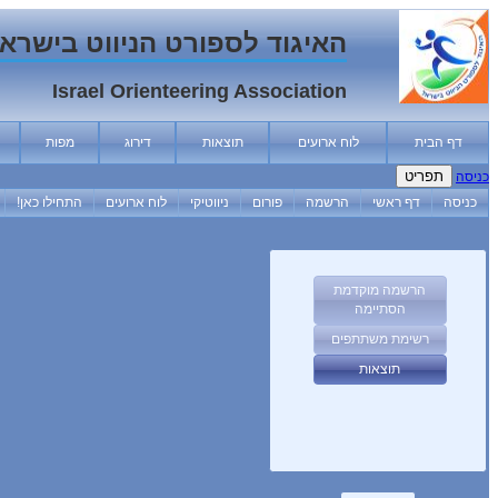
האיגוד לספורט הניווט בישרא
Israel Orienteering Association
דף הבית
לוח ארועים
תוצאות
דירוג
מפות
תפריט
כניסה
כניסה
דף ראשי
הרשמה
פורום
ניווטיקי
לוח ארועים
התחילו כאן!
הרשמה מוקדמת
הסתיימה
רשימת משתתפים
תוצאות