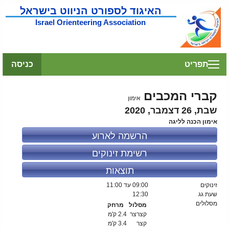
האיגוד לספורט הניווט בישראל
Israel Orienteering Association
תפריט
כניסה
קברי המכבים
אימון
שבת, 26 דצמבר, 2020
אימון הכנה לליגה
הרשמה לארוע
רשימת זינוקים
תוצאות
זינוקים
09:00
עד 11:00
שעת גג
12:30
מסלולים
מסלול
מרחק
קצרצר
2.4 ק'מ
קצר
3.4 ק'מ