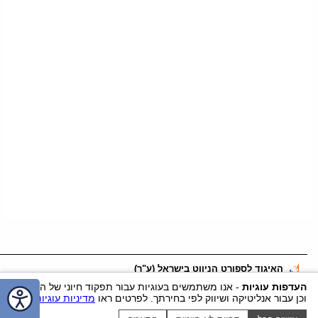
האיגוד לספורט הניווט בישראל (ע"ר)
דוא"ל:
office@nivut.org.il
טלפון:
055-2456562
נייד:
055-2456562
העדפות עוגיות
- אנו משתמשים בעוגיות עבור תפקוד חיוני של האתר
וכן עבור אנליטיקה ושיווק לפי בחירתך. לפרטים ראו
מדיניות עוגיות
.
ווטסאפ
כתובת:
ח.ד. 630, כפר ויתקין
, מיקוד
4020000