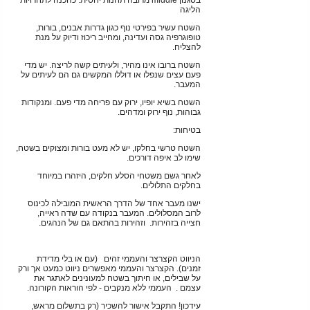
בסגנון middle מרובה תחנות יחסית. כהכנה לתחרויות
הליגה
השטח עשיר בפירטי נוף כגון גדרות אבנים, בורות,
טופוגרפיה גסה ועדינה, ומחייב ריכוז ודיוק על מנת
להצליח.
השטח ברובו אינו מהיר, ולעיתים קשה לריצה. יש מדי
פעם עצים שנפלו או דוללו המקשים גם הם לעיתים על
המעבר.
השטח בשיא יופיו, ירוק עם פריחה מדי פעם. ומנקודות
גבוהות, נוף ירוק ומדהים.
בטיחות:
השטח טרשי בחלקו, יש לא מעט בורות ומצוקים בשטח,
שימו לב איפה דורכים.
לאחר גשם משטחי הסלע חלקים, היזהרו במיוחד
בחלקים התלולים.
ישנו מעבר אחד של הדרך הראשית המובילה לכינוס
לרוב המסלולים. המעבר בנקודה עם שדה ראייה,
חצייה בזהירות. וזהירות בהתאם גם של הנהגים.
הניווט הקצרצר והעממי זהים (עם או בלי מדידת
זמנים). הקצרצר והעממי מאפשרים ניווט כמעט אך ורק
על שבילים, או חיתוך בשטח למעונינים לאתגר את
עצמם . העממי ללא מנקבים - לפי הוראות הקורונה.
עידכון! התקבל אישור להשכיר (רק בתשלום מראש,