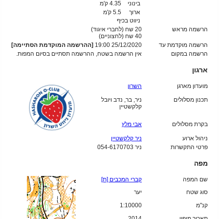
בינוני
4.35 ק'מ
ארוך
5.5 ק'מ
ניווט בכיף
הרשמה מראש
20 שח (לחברי איגוד)
40
שח (לחצוניים)
הרשמה מוקדמת עד
25/12/2020 19:00
[ההרשמה המוקדמת הסתיימה]
הרשמה במקום
אין הרשמה בשטח, ההרשמה תסתיים בסיום המפות.
ארגון
מועדון מארגן
השרון
תכנון מסלולים
ניר, בר, נדב ויובל
קלקשטיין
בקרת מסלולים
אבי מלץ
ניהול ארוע
ניר קלקשטיין
פרטי התקשרות
ניר 054-6170703
מפה
שם המפה
קברי המכבים [ת]
סוג שטח
יער
קנ"מ
1:10000
תאריך מיפוי
2014