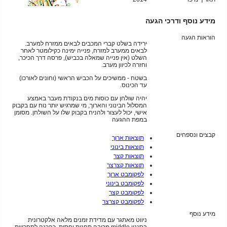
מידע נוסף ודרכי הגעה
הוראות הגעה
ירידה בשלט קברי המכבים לבאים ממזרח למערב.
לבאים ממערב למזרח, פנייה ימינה כקילומטר לאחר
השלט (אין פנייה שמאלה בכביש), פרסה דרך הכיכר,
וחזרה לכיוון מערב.
בשטח - ממשיכים על הכביש הראשי (וחונים לאורכו)
עד הכינוס.
יהיה שולחן עם כוסות מים בנקודת מעבר באמצע
המסלול הבינוני והארוך, מי שמרגיש יותר נוח עם בקבוק
אישי, יכול לעצור ולהניח בקבוק שלו על השולחן. מסומן
במפת ההגעה
קבצים ונספחים
תוצאות ארוך
תוצאות בינוני
תוצאות קצר
תוצאות קצרצר
לפקומבט ארוך
לפקומבט בינוני
לפקומבט קצר
לפקומבט קצרצר
מידע נוסף
ניווט מאתגר עם מדידת זמנים מלאה אלקטרונית