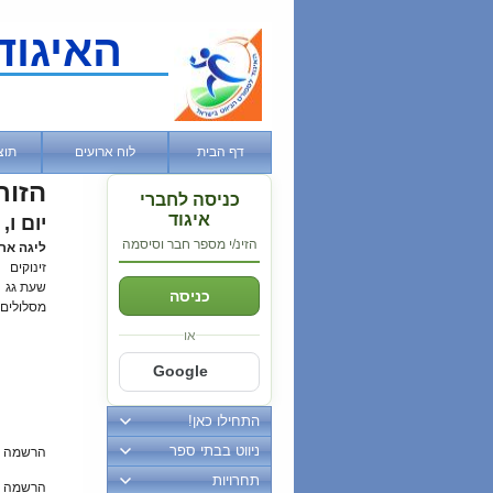
האיגוד
דף הבית
לוח ארועים
תוצ
הזור
כניסה לחברי
איגוד
יום ו, 13 דצמבר, 2019
הזינ/י מספר חבר וסיסמה
ליגה ארצית - מח
זינוקים
שעת גג
כניסה
מסלולים
או
Google
התחילו כאן!
ניווט בבתי ספר
הרשמה 
תחרויות
הרשמה מ