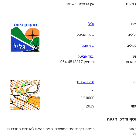
מקום
אין הרשמה בשטח
ארגן
גליל
לולים
עופר אביטל
לולים
עוזי אבנר
ע
עפר אביטל
קשרות
זיו נוימן 054-4513817
ה
נחל השופט
יער
1:10000
פוי
2019
סף ודרכי הגעה
הגעה
כניסה דרך יקנעם המושבה. חניה בהאם להנחיות הסדרנים
ף