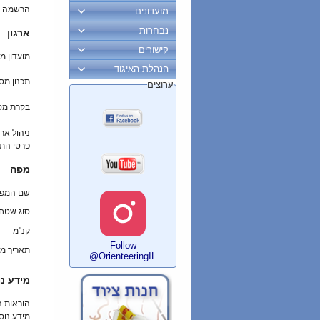
הרשמה ב
מועדונים
נבחרות
ארגון
קישורים
מועדון מ
הנהלת האיגוד
תכנון מס
ערוצים
בקרת מס
ניהול ארו
פרטי הת
מפה
שם המפ
סוג שטח
קנ"מ
Follow
תאריך מי
@OrienteeringIL
מידע נו
הוראות 
מידע נוס