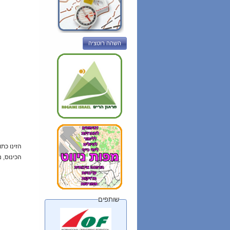
השהה רוטציה
הזינו כת
הכינוס, 
שותפים