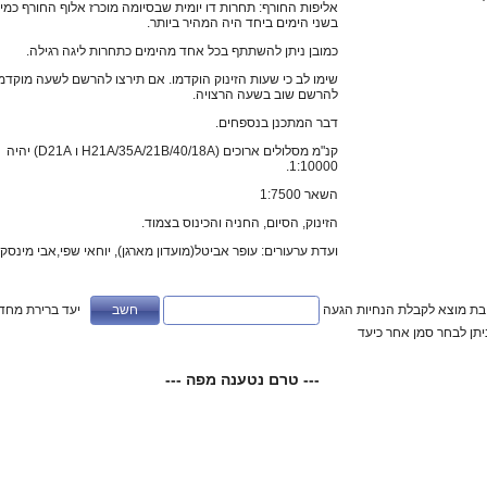
אליפות החורף: תחרות דו יומית שבסיומה מוכרז אלוף החורף כמי 
בשני הימים ביחד היה המהיר ביותר.
כמובן ניתן להשתתף בכל אחד מהימים כתחרות ליגה רגילה.
שימו לב כי שעות הזינוק הוקדמו. אם תירצו להרשם לשעה מוקדמ
להרשם שוב בשעה הרצויה.
דבר המתכנן בנספחים.
קנ"מ מסלולים ארוכים (H21A/35A/21B/40/18A ו D21A) יהיה
1:10000.
השאר 1:7500
הזינוק, הסיום, החניה והכינוס בצמוד.
ועדת ערעורים: עופר אביטל(מועדון מארגן), יוחאי שפי,אבי מינסקי
ובת מוצא לקבלת הנחיות הגעה
יעד ברירת מחדל
ניתן לבחר סמן אחר כיעד
--- טרם נטענה מפה ---