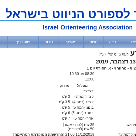
 לספורט הניווט בישראל
Israel Orienteering Association
אות
דירוג
מפות
ניווטיקי
פורום
ניווט בכיף
ע
ליגת ניווט רגלי )יער(
זור 4 - א. החורף יום 1
08:30
עד 10:30
12:00
מסלול
מרחק
קצרצר
קצר (רמה 2)
3 ק'מ
קצר+ (רמה 4)
3.5 ק'מ
בינוני (רמה 5)
5 ק'מ
בנוני+ (רמה 5)
6 ק'מ
ארוך (רמה 5)
7 ק'מ
מראש
35 שח (לחברי איגוד)
50
שח (לחצוניים)
וקדמת עד
11/12/2019 21:00
[ההרשמה המוקדמת הסתיימה]