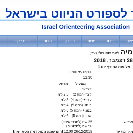
 לספורט הניווט בישראל
Israel Orienteering Association
אות
דירוג
מפות
ניווטיקי
פורום
ניווט בכיף
מיה
ליגת ניווט רגלי )יער(
09:00
עד 11:00
12:30
מסלול
מרחק
קצרצר
קצר (רמה 2)
2.5 ק'מ
קצר+ (רמה 4)
3 ק'מ
בינוני (רמה 5)
4 ק'מ
בנוני+ (רמה 5)
5 ק'מ
ארוך (רמה 5)
6 ק'מ
מראש
35 שח (לחברי איגוד)
50
שח (לחצוניים)
וקדמת עד
26/12/2018 12:00
[ההרשמה המוקדמת הסתיימה]