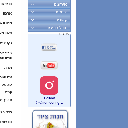
הרשמה ב
מועדונים
נבחרות
ארגון
קישורים
מועדון מ
הנהלת האיגוד
תכנון מס
ערוצים
בקרת מס
ניהול ארו
פרטי הת
מפה
שם המפ
סוג שטח
קנ"מ
Follow
תאריך מי
@OrienteeringIL
מידע נו
הוראות 