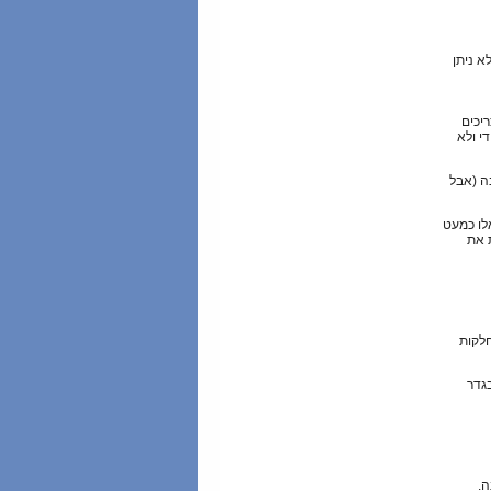
א ניתן
יכים
י ולא
בה (אבל
לו כמעט
 את
חלקות
גדר
ה.