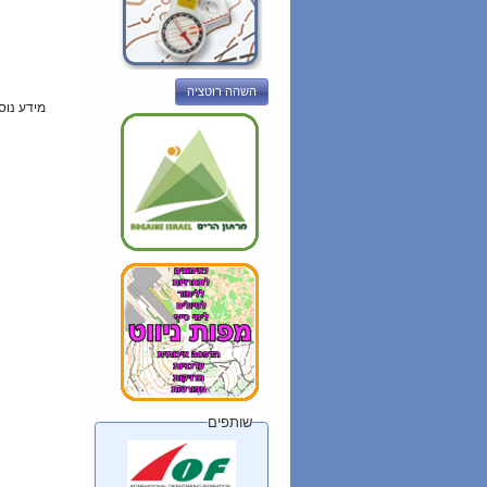
השהה רוטציה
מידע נוס
שותפים