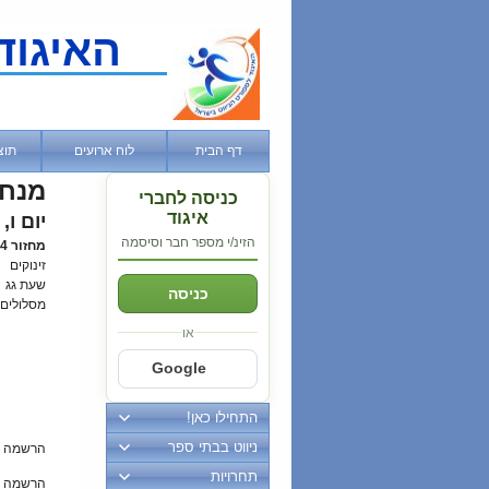
האיגוד
דף הבית
לוח ארועים
תוצ
מנח
כניסה לחברי
איגוד
יום ו, 28 דצמבר, 2018
הזינ/י מספר חבר וסיסמה
מחזור 4 - אליפות החורף יום 1
זינוקים
שעת גג
כניסה
מסלולים
או
Google
התחילו כאן!
ניווט בבתי ספר
הרשמה 
תחרויות
הרשמה מ