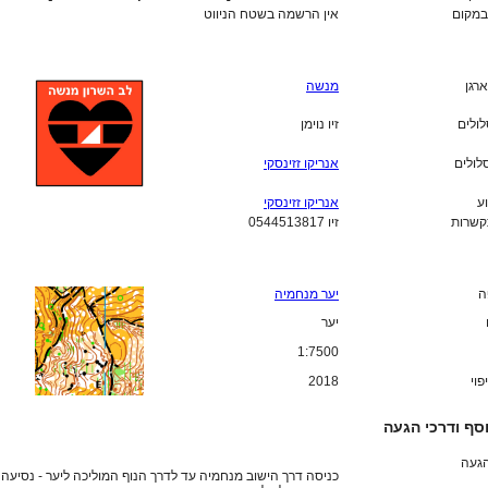
מקום
אין הרשמה בשטח הניווט
ארגן
מנשה
לולים
זיו נוימן
לולים
אנריקו זזינסקי
ע
אנריקו זזינסקי
קשרות
זיו 0544513817
ה
יער מנחמיה
יער
1:7500
פוי
2018
סף ודרכי הגעה
הגעה
כניסה דרך הישוב מנחמיה עד לדרך הנוף המוליכה ליער - נסיעה