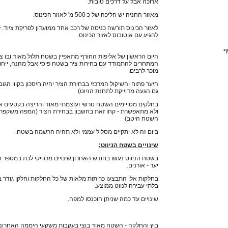
ארוכה אבל על דרכים טובות.
מאזור החניה יש הליכה של כ 500 מ' לאזור הכינוס.
לאזור הכינוס תורשה כניסה של רכב אחד ממועדון לפריקת ציוד. ל
להגיע עם אוטובוס לאזור הכינוס.
ף
היום הראשון של אליפות החורף מתאפיין בשטח תלול מאוד ובו צר
המתחרים להתמודד עם בחירות ציר בשטח פיסי אבל מהנה, ייחוד
מוכר לרבים.
היער פתוח והשיקול המרכזי בבחירת הציר יהיה חיסכון בקווי הגו
גם הגעה מדוייקת לתחנת הניוט)
בחלקים מסויימים השטח טרשי ועוצמתי מאוד והריצה בקטעים א
ולא מתאפשרת - קחו זאת בחשבון בבחירת הציר (המפה משקפת
השטח היטב)
ביום זה לא יתקיים מסלול עממי ולא תהיה הרשמה בשטח.
שינויים בשטח הניווט:
בשטח הניווט נעשו בחודש האחרון שינויים מרחיקי לכת במספר 
יער - אורנים.
בחלקות אלו התבצעו כריתות מלאות של כל החלקות וחלקן גודר ב
בלתי עבירה לנווט ממוצע.
שינויים עד כמה שניתן הוכנסו למפה.
בוץ והחלקה - השטח מאוד בוצי בעקבות משקעי היממה האחרונ