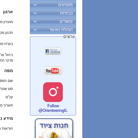
מועדונים
ארגון
נבחרות
קישורים
מועדון מ
הנהלת האיגוד
תכנון מס
ערוצים
בקרת מס
ניהול ארו
פרטי הת
מפה
שם המפ
סוג שטח
קנ"מ
תאריך מי
Follow
@OrienteeringIL
מידע נו
הוראות 