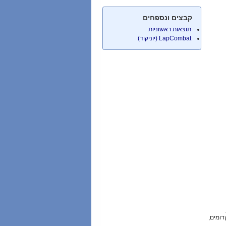
קבצים ונספחים
תוצאות ראשוניות
LapCombat (יוניקוד)
אות קדומים,