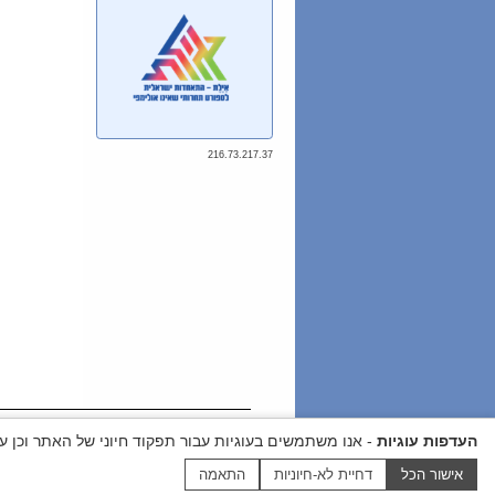
216.73.217.37
האיגוד לספורט הניווט בישרא
העדפות עוגיות
- אנו משתמשים בעוגיות עבור תפקוד חיוני של האתר וכן עב
דוא"ל:
office@nivut.org.il
טלפ
הצהרת נגישות
|
Cookie settings
אישור הכל
דחיית לא-חיוניות
התאמה