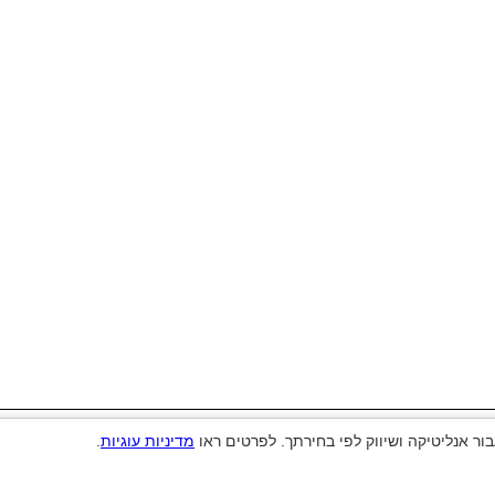
ל (ע"ר)
ור אנליטיקה ושיווק לפי בחירתך. לפרטים ראו
מדיניות עוגיות
.
ווטסאפ
ון:
055-2456562
נייד:
055-2456562
כתובת:
ח.ד. 630, כפר ויתקין
Cookie policy
|