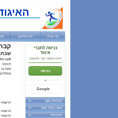
האיגוד
דף הבית
לוח ארועים
תוצ
קברי
כניסה לחברי
איגוד
שבת, 30 דצמבר, 7
הזינ/י מספר חבר וסיסמה
לזכר חל
זינוקים
שעת גג
כניסה
מסלולים
או
Google
התחילו כאן!
הרשמה 
ניווט בבתי ספר
הרשמה מ
תחרויות
הרשמה ב