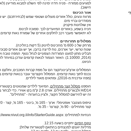
למגיעים ממזרח - פניה חדה ימינה לפי השלט למבוא מודיעין (לא 
הישוב).
ף
אזור הכינוס
מרווח ונעים, כולל אזורים מוצלים ושטופי שמש (לבחירתכם). יש ש
מסודרים וברזי מים.
אין שולחנות פיקניק.
חניה בשפע, באזורים המיועדים לכך. סמוכה לכינוס.
לא יתאפשר מעבר רכב לחלקים אחרים של שמורת נאות קדומים.
מסלולים תחרותיים
מרחק של כ-600 מ' מהכינוס לזינוק (5 דקות בהליכה).
שטח טרשי, יער אורנים, נוח לריצה ברובו, אך יש גם אזורים סבוכי
תבליט מתון למעט המורדות הצפוניים לנחל נטוף. המפה טובה וע
(2014, 1:10000). האזור הצמוד לנאות קדומים עודכן במיוחד 
הניווט.
המסלולים ארוך/בינוני/קצר הם על מפת קברות המכבים, וחלקם ה
נכנס לתוך נאות קדומים. המסלול הקצרצר עובר בנאות קדומים 
(מפה עדכנית מ-2016), ומתאים מאוד לילדים.
הוספנו
מסלול קצר-מתחילים
, המיועד לילדים שמנווטים בקטגוריו
H/D14 ולבוגרים מתחילים. אורכו 2.8 ק"מ בקו אווירי. כדי
זה יש להירשם למסלול הקצר, ולציין בהערות - "מתחילים".
קצר מתחילים - 90 מ', קצרצר - 35 מ'.
הנחיות למתחילים: https://www.nivut.org.il/info/StarterGuide.aspx
טקס הסיום
יתקיים בשעה 12:15.
מדליות יוענקו למנצחים בהתאם לקטגוריות שלהלן: