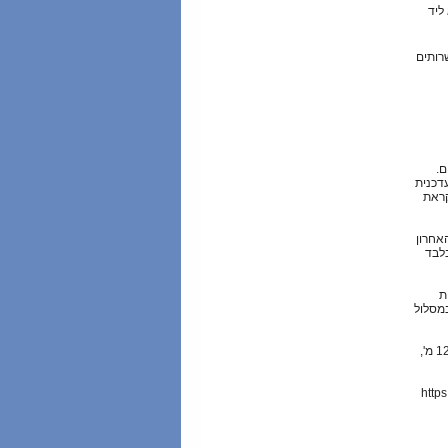
ליד
רותים
ם.
דכנית
לקראת
אחרון
בלבד
ת
 לבחור במסלול
טיפוס מצטבר אופטימלי: ארוך - 165 מ', בינוני - 165 מ', קצר - 120 מ',