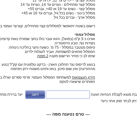
מסלול קצרצר - ילדים עד 12, ילדות עד 12
מסלול קצר-מתחילים - נערים עד 14, נערות עד 14
מסלול קצר - נשים עד 19 או 40+, גברים 55+
מסלול בינוני - נשים בכל גיל, גברים עד 16 או 45+
מסלול ארוך - גברים בכל גיל
רישום בשטח יתאפשר למסלולים קצר-מתחילים, קצרצר ועממי בל
מסלול עממי
אורכו כ-3 ק"מ (בפועל), והוא עובר כולו בתוך שמורת נאות קדומי
נקודות נוף, טבע והיסטוריה.
טיפוס מצטבר במסלול - 75 מ'. כשעה וחצי בהליכה נינוחה.
המסלול מתאים למשפחות, ועביר לעגלות ילדים.
שימו לב כי מחיר הרישום מקנה
2 מפות
.
בנוגע לריסוס נגד תהלוכן האורן - בדקנו טלפונית עם קק"ל (נטע
מההודעה) ואין שום סיכון. בואו ותהנו משטח ירוק ויפהפה.
חידון העצמאות
למשתתפי המסלול העממי: פרסי ספרים יוגרלו בי
הפותרים שישארו לטקס.
ובת מוצא לקבלת הנחיות הגעה
יעד ברירת מחדל
ניתן לבחר סמן אחר כיעד
--- טרם נטענה מפה ---