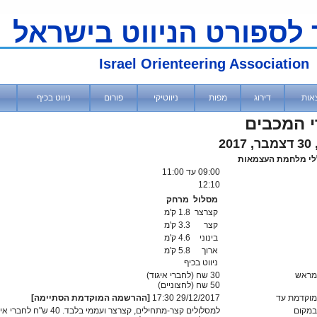
 לספורט הניווט בישראל
Israel Orienteering Association
אות
דירוג
מפות
ניווטיקי
פורום
ניווט בכיף
 המכבים
201
לי מלחמת העצמאות
09:00
עד 11:00
12:10
מסלול
מרחק
קצרצר
1.8 ק'מ
קצר
3.3 ק'מ
בינוני
4.6 ק'מ
ארוך
5.8 ק'מ
ניווט בכיף
מראש
30 שח (לחברי איגוד)
50
שח (לחצוניים)
וקדמת עד
29/12/2017 17:30
[ההרשמה המוקדמת הסתיימה]
מקום