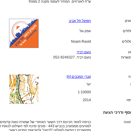
ש"ח לאורחים. המחיר לעממי מקנה 2 מפות!
ארגן
הפועל תל אביב
לולים
אפק גול
לולים
Noam Ravid
ע
נועם רביד
קשרות
נועם רביד, 052-9246327
ה
קברי המכבים [ת]
יער
1:10000
פוי
2014
סף ודרכי הגעה
הגעה
כניסה לאזור הכינוס דרך השער האחורי של שמורת נאות קדומים.
למגיעים מממערב בכביש 443 - פונים ימינה לפי השילוט לנ
וממשיכים בהתאם לשילוט "לניווט" ולהוראות המכוון בשער.