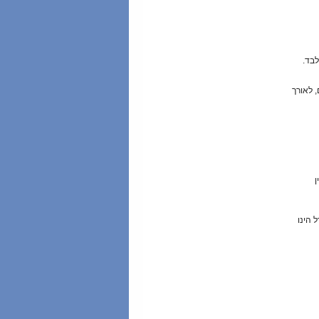
בד.
ם, לאורך
ן
 הינו