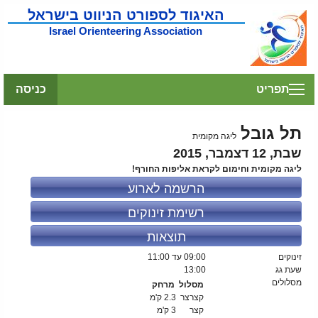
האיגוד לספורט הניווט בישראל
Israel Orienteering Association
תפריט
כניסה
תל גובל
ליגה מקומית
שבת, 12 דצמבר, 2015
ליגה מקומית וחימום לקראת אליפות החורף!
הרשמה לארוע
רשימת זינוקים
תוצאות
זינוקים
09:00
עד 11:00
שעת גג
13:00
מסלולים
מסלול
מרחק
קצרצר
2.3 ק'מ
קצר
3 ק'מ