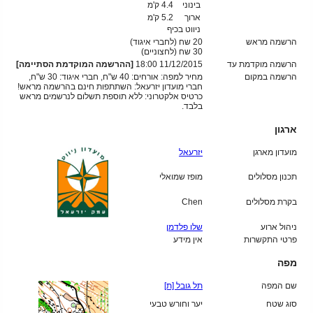
בינוני
4.4 ק'מ
ארוך
5.2 ק'מ
ניווט בכיף
הרשמה מראש
20 שח (לחברי איגוד)
30
שח (לחצוניים)
הרשמה מוקדמת עד
11/12/2015 18:00
[ההרשמה המוקדמת הסתיימה]
הרשמה במקום
מחיר למפה: אורחים: 40 ש"ח, חברי איגוד: 30 ש"ח,
חברי מועדון יזרעאל: השתתפות חינם בהרשמה מראש!
כרטיס אלקטרוני: ללא תוספת תשלום לנרשמים מראש
בלבד.
ארגון
מועדון מארגן
יזרעאל
תכנון מסלולים
מופז שמואלי
בקרת מסלולים
Chen
ניהול ארוע
שלו פלדמן
פרטי התקשרות
אין מידע
מפה
שם המפה
תל גובל [ת]
סוג שטח
יער וחורש טבעי