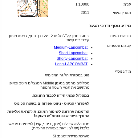
קנ"מ
1:10000
תאריך מיפוי
2011
מידע נוסף ודרכי הגעה
הוראות הגעה
כינוס בחניון קק"ל תל גובל - על דרך הנוף, כניסה מכיוון
קיבוץ בית קשת
קבצים ונספחים
Medium-Lapcombat
Short Lapcombat
Shorty-Lapcombat
Long-LAPCOMBAT
מידע נוסף
נווט במסגרת הליגה המקומית
מסלולים מהנים בסגנון Middle המנצלים היטב ובאופן
מתחשב את תנאי השטח והמפה.
במסלול עממי חידון לכבוד החנוכה.
לאפרוחי הניווט - ניווט אפרוחים בשטח הכינוס
הזדמנות אחרונה לשיפור המוכנות לקראת אליפות
החורף ביער שגב בסופ"ש העוקב!
מפות ללא שבילים (ארוך, בינוני, קצר) למזמינים מראש
בלבד! (יש לציין זאת בעמודת ההערות).
מערכת מדידת זמנים: SI