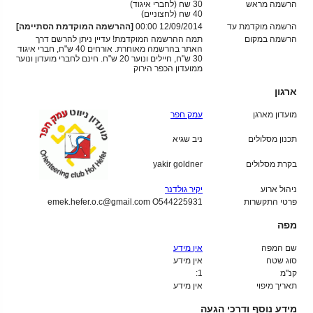
הרשמה מראש
30 שח (לחברי איגוד)
40
שח (לחצוניים)
הרשמה מוקדמת עד
12/09/2014 00:00
[ההרשמה המוקדמת הסתיימה]
הרשמה במקום
תמה ההרשמה המוקדמת! עדיין ניתן להרשם דרך
האתר בהרשמה מאוחרת. אורחים 40 ש"ח, חברי איגוד
30 ש"ח, חיילים ונוער 20 ש"ח. חינם לחברי מועדון ונוער
ממועדון הכפר הירוק
ארגון
מועדון מארגן
עמק חפר
תכנון מסלולים
ניב שגיא
בקרת מסלולים
yakir goldner
ניהול ארוע
יקיר גולדנר
פרטי התקשרות
emek.hefer.o.c@gmail.com O544225931
מפה
שם המפה
אין מידע
סוג שטח
אין מידע
קנ"מ
1:
תאריך מיפוי
אין מידע
מידע נוסף ודרכי הגעה