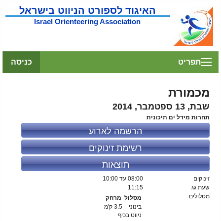
האיגוד לספורט הניווט בישראל
Israel Orienteering Association
תפריט
כניסה
מכמורת
שבת, 13 ספטמבר, 2014
תחרות מידל ים תיכונית
הרשמה לארוע
רשימת זינוקים
תוצאות
זינוקים
08:00
עד 10:00
שעת גג
11:15
מסלולים
מסלול
מרחק
בינוני
3.5 ק'מ
ניווט בכיף