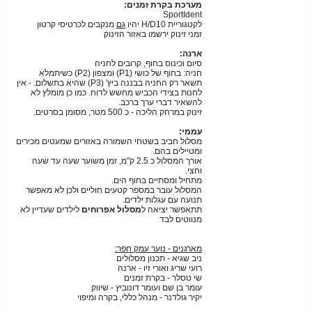
מערכת בקרת זמנים:
SportIdent
לקטגוריית H/D10 יהיו
גם
מנקבים לכרטיסי קרטון
זמני זינוק ירשמו באזור הזינוק
ארנה:
סיום וכינוס בחוף, קרובים לחניה
חניה: בחוף של כושי (P1) ומצפון (P2) כשיתמלא
תשאר רק החניה בבננה ביץ' (P3) שהיא בתשלום. - אין
לחנות בצידי הכביש מחשש לדוח. כמו כן מומלץ לא
להשאיר דברי ערך ברכב.
זינוק במרחק הליכה - כ 500 מטר, מסומן בסרטים.
עממי:
מסלול חביב בשטחי השמורה באזורים שמעטים מכירים
ומטיילים בהם.
אורך המסלול כ 2.5 ק"מ, זמן משוער שעה עד שעה
וחצי.
מתחיל ומסתיים בחוף הים.
המסלול עובר במספר קטעים חוליים ולכן לא מאפשר
תנועה עם עגלות ילדים.
תתאפשר יציאה ל
מסלול אפרוחים
לילדים שעדיין לא
מנווטים לבד
מארגנים - נוער עמק חפר:
ניב שגיא - תכנון מסלולים
רועי שריג ואורי זיו - ארנה
שי טסלר - בקרת זמנים
עומר בן שם ועומר דונוביץ - שיווק
יקיר גולדנר - מנהל כללי, בקרה ומיפוי