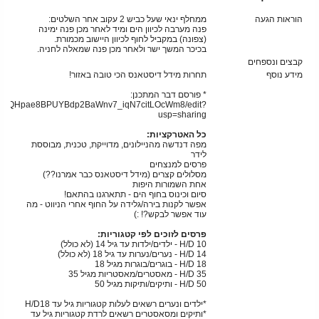
הוראות הגעה
ממחלף ינאי שעל כביש 2 עקוב אחר השלטים:
פנה מערבה לכיוון הים ומיד לאחר מכן פנה ימינה
(צפונה) במקביל לחוף לכיוון היישוב מכמורת.
בכיכר המשך ישר ולאחר מכן פנה שמאלה לחניה.
קבצים ונספחים
מידע נוסף
תחרות מידל דיסטאנס הכי טובה באזור!
* פורסם דבר המתכנן:
FSaMYkQHpae8BPUYBdp2BaWnv7_iqN7citLOcWm8/edit?
usp=sharing
כל האטרקציות:
מפה דנדשה מהניילונים, מדוייקת, טכנית, מבוססת
לידר
פרסים למנצחים
מסלולים קצרים (מידל דיסטאנס כבר אמרנו??)
אחת השמורות היפות
סיום וכינוס בחוף הים - תתארגנו בהתאם!
אפשר לקנות בירה/גלידה על החוף אחרי הניווט - מה
עוד אפשר לבקש?! :)
פרסים לזוכים לפי קטגוריות:
H/D 10 - ילדים/ילדות עד גיל 14 (לא כולל)
H/D 14 - נערים/נערות עד גיל 18 (לא כולל)
H/D 18 - בוגרים/בוגרות מגיל 18
H/D 35 - מאסטרים/מאסטריות מגיל 35
H/D 50 - ותיקים/ותיקות מגיל 50
*ילדים ונערים רשאים לעלות קטגוריות גיל עד H/D18
*ותיקים ומסאסטרים רשאים לרדת קטגוריות גיל עד