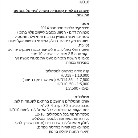
H/D18
חשוב: נא לציין קטגוריה בשדה '
הערות'
בטופס
הרישום
מפה:
מיפוי יקיר גולדנר ספטמבר 2014
מכמורת דרום - הניווט מסביב ליישוב (ולא בתוכו)
שטח ים תיכוני מאופיין בהרבה שיחי אלת המסטיק
וניווט מדוייק ביניהם. בחלק המזרחי חורשות אקליפטוס
נטועות.
השטח חולי בשל קרבתו לים יוצר גבעות ועמקים עדינים
- קווי גובה 2.5 מטר, קווי אינדק 10 מטר.
מאפייני השטח מזכירים מעט את מאגרי מנשה אך
בעבירות גבוהה.
קנה מידה בהתאם למסלולים:
H/D18 - 1:10,000
H/D14,35 - 1:7,500 (מאפשר דיוק רב יותר)
H/D10, 50 - 1:5,000
עממי - 1:7,500
מסלולים:
אורכי המסלולים מחושבים בהתאם לקטגוריות לזמן
מנצח סביב ה 30 דקות. 3-4 ק"מ.
רמת הקושי הניווטי זהה בכל המסלולים. למעט H/D10.
מספר תחנות בכל המסלולים: 12-16
כל התחנות משותפות למספר מסלולים
לחלק מהמסלולים יש פרפרים (תחנות שצריך לנקב
פעמיים- כמו שהיה בהדסה נעורים)
תיאורי תחנות יחולקו בזינוק