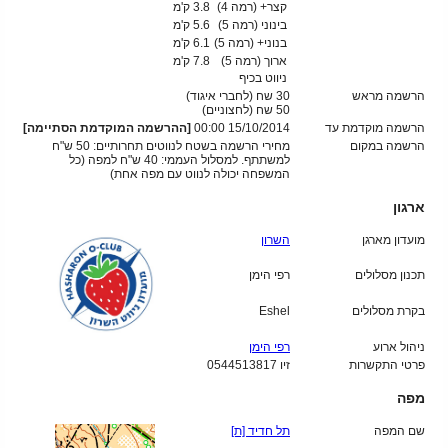
קצר+ (רמה 4)
3.8 ק'מ
בינוני (רמה 5)
5.6 ק'מ
בנוני+ (רמה 5)
6.1 ק'מ
ארוך (רמה 5)
7.8 ק'מ
ניווט בכיף
הרשמה מראש
30 שח (לחברי איגוד)
50
שח (לחצוניים)
הרשמה מוקדמת עד
15/10/2014 00:00
[ההרשמה המוקדמת הסתיימה]
הרשמה במקום
מחירי הרשמה בשטח לנווטים תחרותיים: 50 ש"ח
למשתתף. למסלול העממי: 40 ש"ח למפה (כל
המשפחה יכולה לנווט עם מפה אחת)
ארגון
מועדון מארגן
השרון
תכנון מסלולים
רפי הימן
בקרת מסלולים
Eshel
ניהול ארוע
רפי הימן
פרטי התקשרות
זיו 0544513817
מפה
שם המפה
תל חדיד [ת]