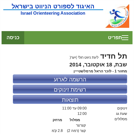
האיגוד לספורט הניווט בישראל
Israel Orienteering Association
תפריט
כניסה
תל חדיד
ליגת ניווט רגלי )יער(
שבת, 18 אוקטובר, 2014
מחזור 1 - לזכר הראל מרמלשטייין
הרשמה לארוע
רשימת זינוקים
תוצאות
זינוקים
09:00
עד 11:00
שעת גג
12:00
מסלולים
מסלול
מרחק
קצרצר
קצר (רמה 2)
2.8 ק'מ