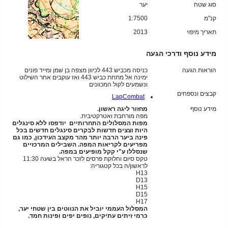
סוג שטח
יער
קנ"מ
1:7500
תאריך מיפוי
2013
מידע נוסף ודרכי הגעה
הוראות הגעה
כניסה מכביש 443 לכיוון מצפה בן שמן ומייד פונים
ימינה אל מתחת כביש 443 ואז עוקבים אחר השילוט
ונשמעים לקול המכוונים
קבצים ונספחים
LapCombat
מידע נוסף
מחזור ליגה ראשון.
מפה מורחבת ואטרקטיבית.
מפות המסלולים התחרותיים יודפסו ללא סינגלים
היות וצצים חדשות לבקרים סינגלים חדשים בכל
פינה ביער הרבה יותר מהר מקצב העידכון, כמו גם
מפריעים לקריאות המפה. השבילים המרכזיים
שנסללו ע"י קקל מופיעים במפה.
טקס סיום וחלוקת פרסים לזכר הראל בשעה 11:30
לראשון/ה בכל קטגוריה:
H13
D13
H15
D15
H17
המסלול העממי יוביל את הנווטים בין שטחי יער,
כרמי זיתים עתיקים, נופים יפים ופינות חמד.