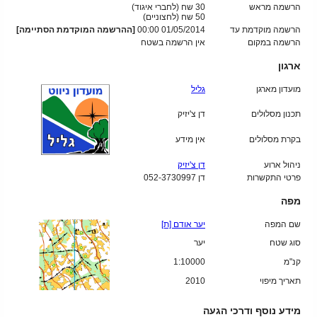
הרשמה מראש
30 שח (לחברי איגוד)
50
שח (לחצוניים)
הרשמה מוקדמת עד
01/05/2014 00:00
[ההרשמה המוקדמת הסתיימה]
הרשמה במקום
אין הרשמה בשטח
ארגון
מועדון מארגן
גליל
תכנון מסלולים
דן צ'יזיק
בקרת מסלולים
אין מידע
ניהול ארוע
דן צ'יזיק
פרטי התקשרות
דן 052-3730997
מפה
שם המפה
יער אודם [ת]
סוג שטח
יער
קנ"מ
1:10000
תאריך מיפוי
2010
מידע נוסף ודרכי הגעה