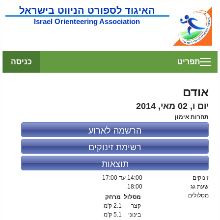
האיגוד לספורט הניווט בישראל
Israel Orienteering Association
תפריט
כניסה
אודם
יום ו, 02 מאי, 2014
תחרות אימון
הרשמה לארוע
רשימת זינוקים
תוצאות
זינוקים
14:00
עד 17:00
שעת גג
18:00
מסלולים
מסלול
מרחק
קצר
2.1 ק'מ
בינוני
5.1 ק'מ