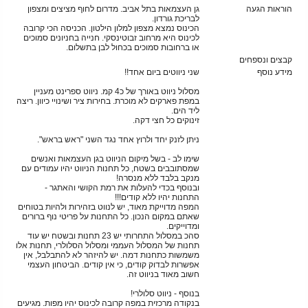
הוראות הגעה
גן העצמאות בתל אביב. מדרום לחוף מציצים ומצפון
לבריכת גורדון.
הכינוס נמצא מצפון למלון הילטון. הכניסה הכי קרובה
לכינוס היא מרחוב זבוטינסקי. חנייה בחניונים סמוכים
או ברחובות סמוכים בכחול לבן בתשלום.
קבצים ונספחים
מידע נוסף
שני ניווטים ביום אחד!!
מסלול ניווט באורך של כ4 קמ. ניווט ספרינט מעניין
במפת פארקים לא מוכרת. בחירות ציר ושינויי כיוון. ריצה
ליד הים.
זינוקים כל חצי דקה.
ניתן לזנק יחד ולרוץ אחד נגד השני "ראש בראש".
שימו לב - בשל מיקום הניווט בגן העצמאות ואנשים
שמסתובבים בשטח, כל תחנות הניווט יהיו עמודים עם
מנקב בלבד ללא מנסרה!
ובנוסף בכדי להעלות את רמת הקושי והאתגר -
התחנות יהיו ללא קודים!!!
המפה מדוייקת מאוד, יש לנווט בזהירות ולהיות בטוחים
שאתם במקום הנכון. כל התחנות על פריטי נוף ברורים
ומדוייקים.
סהכ במסלול התחרותי יש 23 תחנות ובשטח יש עוד
תחנות של המסלול העממי ומסלול הסלולרי, תחנות אלו
משמשות כתחנות דמה. יש להיזהר לא להתבלבל, אין
אפשרות לבדוק קודים, כי אין קודים. הביטחון העצמי
חשוב מאוד בניווט זה.
בנוסף - ניווט סלולרי!
בנקודה מרכזית במפה קרובה לכינוס יהיו מפות. מגיעים