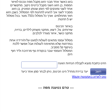
בזוג כאשר אחד מבני הזוג מקבל מפה ונכנס לאיזור
המפות. בן הזוג השני מקבל כרטיס ניקוב. מתקשרים
אחד לשני ומזנקים לפי הזמן שנותן המזניק. בן הזוג
מסביר לשני איך להגיע לתחנות לפי המסלול, כשבן הזוג
חוזר מתחלפים. אורך כל מסלול כ750 מטר. בכל מסלול
יש 5 תחנות.
באיזור הכינוס
שירותים, צל, דשא, מתקני משחק לילדים, ברזיה,
מתקני כושר, איזור מגודר לכלבים.
מסלול עממי מתאים לעגלות למעט עליה/ירידה אחת
במדרגות שלא מתאימה לעגלות אבל אפשר ללכת
בעיקוף קל מסביב.
המסלול העממי עובר בנקודת נוף מרהיבה וליד חוף
הים.
הזינו כתובת מוצא לקבלת הנחיות הגעה
יעד ברירת מחדל הינו הכינוס, ניתן לבחר סמן אחר כיעד
נווט לארוע באמצעות Waze
--- טרם נטענה מפה ---