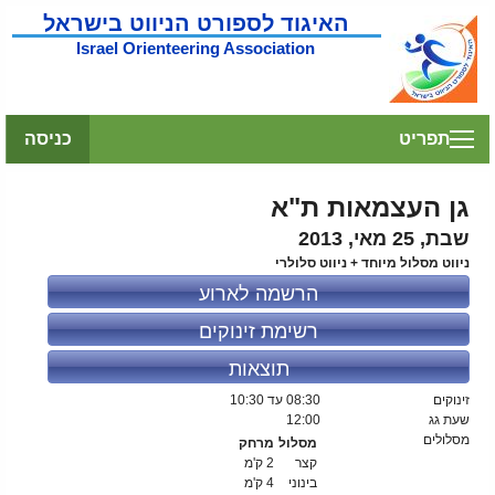
האיגוד לספורט הניווט בישראל
Israel Orienteering Association
תפריט
כניסה
גן העצמאות ת"א
שבת, 25 מאי, 2013
ניווט מסלול מיוחד + ניווט סלולרי
הרשמה לארוע
רשימת זינוקים
תוצאות
זינוקים
08:30
עד 10:30
שעת גג
12:00
מסלולים
מסלול
מרחק
קצר
2 ק'מ
בינוני
4 ק'מ