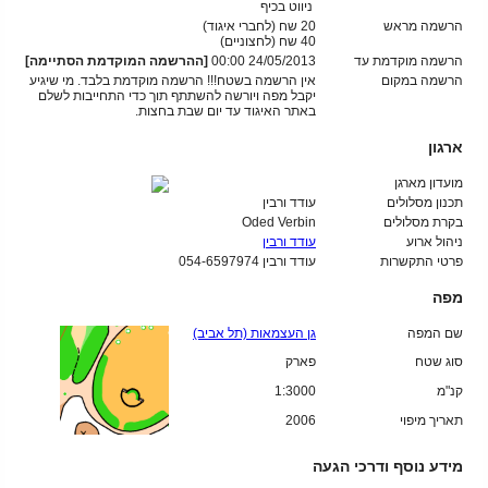
ניווט בכיף
הרשמה מראש
20 שח (לחברי איגוד)
40
שח (לחצוניים)
הרשמה מוקדמת עד
24/05/2013 00:00
[ההרשמה המוקדמת הסתיימה]
הרשמה במקום
אין הרשמה בשטח!!! הרשמה מוקדמת בלבד. מי שיגיע
יקבל מפה ויורשה להשתתף תוך כדי התחייבות לשלם
באתר האיגוד עד יום שבת בחצות.
ארגון
מועדון מארגן
תכנון מסלולים
עודד ורבין
בקרת מסלולים
Oded Verbin
ניהול ארוע
עודד ורבין
פרטי התקשרות
עודד ורבין 054-6597974
מפה
שם המפה
גן העצמאות (תל אביב)
סוג שטח
פארק
קנ"מ
1:3000
תאריך מיפוי
2006
מידע נוסף ודרכי הגעה