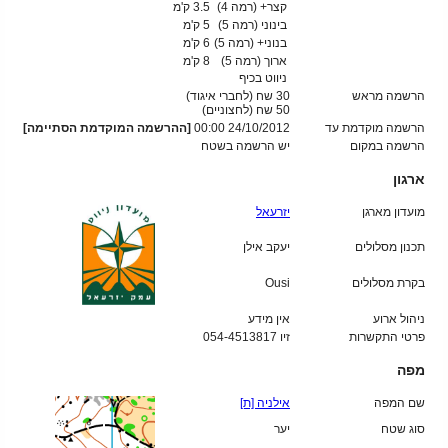
קצר+ (רמה 4)
3.5 ק'מ
בינוני (רמה 5)
5 ק'מ
בנוני+ (רמה 5)
6 ק'מ
ארוך (רמה 5)
8 ק'מ
ניווט בכיף
הרשמה מראש
30 שח (לחברי איגוד)
50
שח (לחצוניים)
הרשמה מוקדמת עד
24/10/2012 00:00
[ההרשמה המוקדמת הסתיימה]
הרשמה במקום
יש הרשמה בשטח
ארגון
מועדון מארגן
יזרעאל
תכנון מסלולים
יעקב אילן
בקרת מסלולים
Ousi
ניהול ארוע
אין מידע
פרטי התקשרות
זיו 054-4513817
מפה
שם המפה
אילניה [ת]
סוג שטח
יער