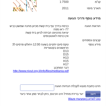
קנ"מ
1:7500
תאריך מיפוי
2011
מידע נוסף ודרכי הגעה
הוראות הגעה
כניסה בדרך נוף בית קשת מכיוון מחנה שמשון כביש
77- ראו מפה
יציאה מהניווט הביתה לכיוון בית קשת
אין כניסה לאוטובוסים
קבצים ונספחים
מידע נוסף
טקס סיום יתקיים בשעה 12:00 ויחולקו פרסים ל3
הראשונים בקטגוריות:
D13
D15
H13
H15
H17
דבר המתכנן:
http://www.nivut.org.il/info/files/metilania.pdf
הזינו כתובת מוצא לקבלת הנחיות הגעה
יעד ברירת מחדל הינו הכינוס, ניתן לבחר סמן אחר כיעד
נווט לארוע באמצעות Waze