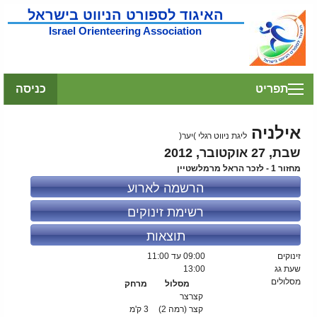
האיגוד לספורט הניווט בישראל
Israel Orienteering Association
תפריט
כניסה
אילניה
ליגת ניווט רגלי )יער(
שבת, 27 אוקטובר, 2012
מחזור 1 - לזכר הראל מרמלשטיין
הרשמה לארוע
רשימת זינוקים
תוצאות
זינוקים
09:00
עד 11:00
שעת גג
13:00
מסלולים
מסלול
מרחק
קצרצר
קצר (רמה 2)
3 ק'מ